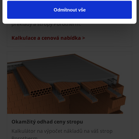
Kalkulace a cenová nabídka
Odmítnout vše
ZDARMA zpracujeme cenovou nabídku na cihly,
překlady a stropy Porotherm.
Kalkulace a cenová nabídka >
Okamžitý odhad ceny stropu
Kalkulátor na výpočet nákladů na váš strop
Porotherm.