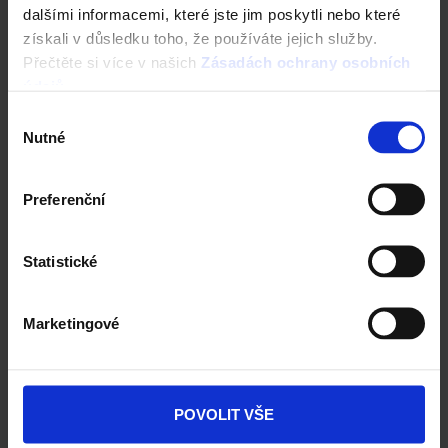
dalšími informacemi, které jste jim poskytli nebo které
MAPA PRODEJNÍCH OBLASTÍ
získali v důsledku toho, že používáte jejich služby.
Přečtěte si více v našich
Zásadách ochrany osobních
Dokumenty ke stažení
údajů
.
Prohlédněte si dokumenty ke stavebním materiálům -
Výběr
cihlám, stropům, překladům, zdicímu pojivu a nářadí.
Nutné
souhlasu
DOKUMENTY KE STAŽENÍ
Preferenční
Statistické
Marketingové
POVOLIT VŠE