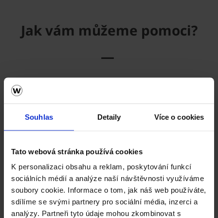
Jak vám můžeme pomoci?
—
Kontakty na prodejní tým
Hledáte odborníka k pálené střešní krytině, keramickým
cihlám, dlažbě nebo lícovému zdivu?
Souhlas
Detaily
Více o cookies
KONTAKTY PRODEJNÍHO TÝMU
Tato webová stránka používá cookies
K personalizaci obsahu a reklam, poskytování funkcí
Zajímá vás kde nakoupit zdivo?
sociálních médií a analýze naší návštěvnosti využíváme
Pokračujte na mapy prodejních oblastí, stavebnin
soubory cookie. Informace o tom, jak náš web používáte,
a stavebních firem.
sdílíme se svými partnery pro sociální média, inzerci a
analýzy. Partneři tyto údaje mohou zkombinovat s