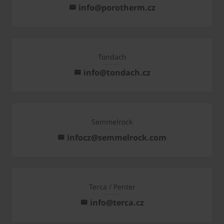
info@porotherm.cz
Tondach
info@tondach.cz
Semmelrock
infocz@semmelrock.com
Terca / Penter
info@terca.cz