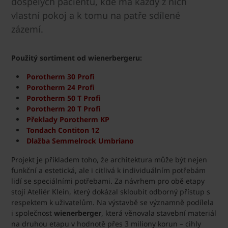
dospělých pacientů, kde má každý z nich
vlastní pokoj a k tomu na patře sdílené
zázemí.
Použitý sortiment od wienerbergeru:
Porotherm 30 Profi
Porotherm 24 Profi
Porotherm 50 T Profi
Porotherm 20 T Profi
Překlady Porotherm KP
Tondach Contiton 12
Dlažba Semmelrock Umbriano
Projekt je příkladem toho, že architektura může být nejen
funkční a estetická, ale i citlivá k individuálním potřebám
lidí se speciálními potřebami. Za návrhem pro obě etapy
stojí Ateliér Klein, který dokázal skloubit odborný přístup s
respektem k uživatelům. Na výstavbě se významně podílela
i společnost
wienerberger
, která věnovala stavební materiál
na druhou etapu v hodnotě přes 3 miliony korun – cihly