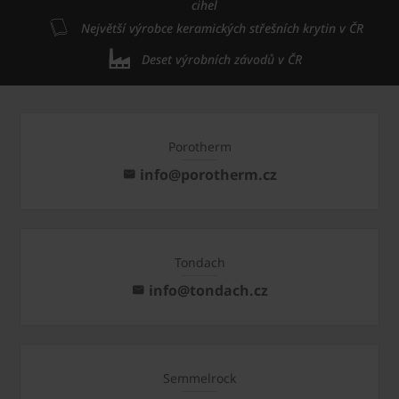
cihel
Největší výrobce keramických střešních krytin v ČR
Deset výrobních závodů v ČR
Porotherm
info@porotherm.cz
Tondach
info@tondach.cz
Semmelrock