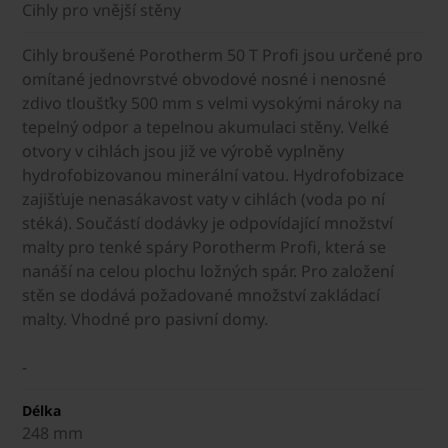
Cihly pro vnější stěny
Cihly broušené Porotherm 50 T Profi jsou určené pro
omítané jednovrstvé obvodové nosné i nenosné
zdivo tloušťky 500 mm s velmi vysokými nároky na
tepelný odpor a tepelnou akumulaci stěny. Velké
otvory v cihlách jsou již ve výrobě vyplněny
hydrofobizovanou minerální vatou. Hydrofobizace
zajišťuje nenasákavost vaty v cihlách (voda po ní
stéká). Součástí dodávky je odpovídající množství
malty pro tenké spáry Porotherm Profi, která se
nanáší na celou plochu ložných spár. Pro založení
stěn se dodává požadované množství zakládací
malty. Vhodné pro pasivní domy.
-
Délka
248 mm