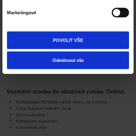
Marketingové
POVOLIT VŠE
Odmítnout vše
Vezměte stavbu do vlastních rukou. Online.
Vyzkoušejte ZDARMA návrh domu za 5 minut
Cena domu v reálném čase
3D vizualizace
Komplexní nastavení
a mnohem více