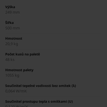
Výška
249 mm
Šířka
500 mm
Hmotnost
20,9 kg
Počet kusů na paletě
48 ks
Hmotnost palety
1055 kg
Součinitel tepelné vodivosti bez omítek (λ)
0,064 W/mK
Součinitel prostupu tepla s omítkami (U)
0,120 W/m²K