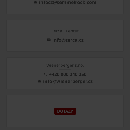
infocz@semmelrock.com
Terca / Penter
info@terca.cz
Wienerberger s.r.o.
+420 800 240 250
info@wienerberger.cz
DOTAZY