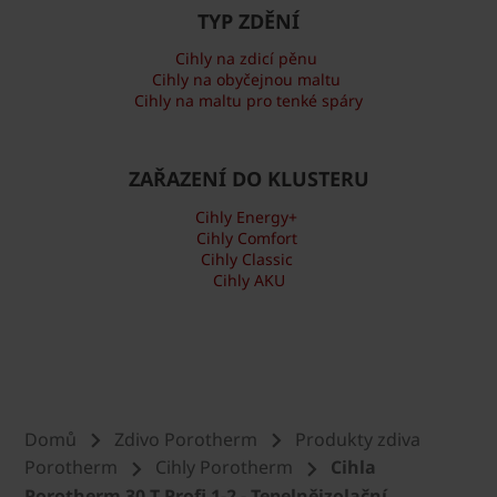
TYP ZDĚNÍ
Cihly na zdicí pěnu
Cihly na obyčejnou maltu
Cihly na maltu pro tenké spáry
ZAŘAZENÍ DO KLUSTERU
Cihly Energy+
Cihly Comfort
Cihly Classic
Cihly AKU
Domů
Zdivo Porotherm
Produkty zdiva
Porotherm
Cihly Porotherm
Cihla
Porotherm 30 T Profi 1-2 - Tepelněizolační