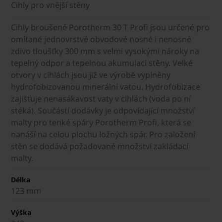
Cihly pro vnější stěny
Cihly broušené Porotherm 30 T Profi jsou určené pro
omítané jednovrstvé obvodové nosné i nenosné
zdivo tloušťky 300 mm s velmi vysokými nároky na
tepelný odpor a tepelnou akumulaci stěny. Velké
otvory v cihlách jsou již ve výrobě vyplněny
hydrofobizovanou minerální vatou. Hydrofobizace
zajišťuje nenasákavost vaty v cihlách (voda po ní
stéká). Součástí dodávky je odpovídající množství
malty pro tenké spáry Porotherm Profi, která se
nanáší na celou plochu ložných spár. Pro založení
stěn se dodává požadované množství zakládací
malty.
Délka
123 mm
Výška