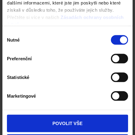
dalšími informacemi, které jste jim poskytli nebo které
3D vizualizace
Komplexní nastavení
získali v důsledku toho, že používáte jejich služby.
a mnohem více
Přečtěte si více v našich
Zásadách ochrany osobních
údajů
.
Výběr
ZAČÍT NOVOU KONFIGURACI
Nutné
souhlasu
Preferenční
Statistické
Cihly Porotherm
POUŽITÍ CIHEL
Marketingové
Vnějsí nosné zdivo
Vnitřní nosné zdivo
Vnitřní nenosné příčky
Akustické zdivo
POVOLIT VŠE