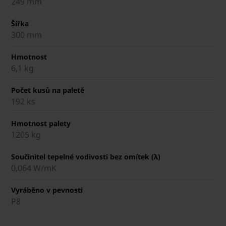
249 mm
Šířka
300 mm
Hmotnost
6,1 kg
Počet kusů na paletě
192 ks
Hmotnost palety
1205 kg
Součinitel tepelné vodivosti bez omítek (λ)
0,064 W/mK
Vyráběno v pevnosti
P8