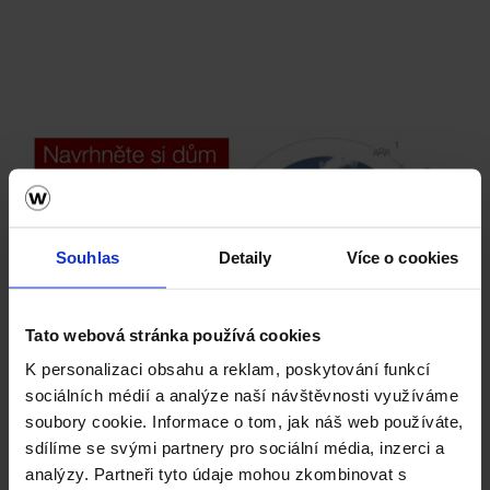
Souhlas
Detaily
Více o cookies
Tato webová stránka používá cookies
K personalizaci obsahu a reklam, poskytování funkcí
sociálních médií a analýze naší návštěvnosti využíváme
Vezměte stavbu do vlastních rukou. Online.
soubory cookie. Informace o tom, jak náš web používáte,
sdílíme se svými partnery pro sociální média, inzerci a
Vyzkoušejte ZDARMA návrh domu za 5 minut
analýzy. Partneři tyto údaje mohou zkombinovat s
Cena domu v reálném čase