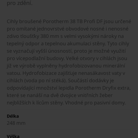
pro zdění.
Cihly broušené Porotherm 38 TB Profi DF jsou určené
pro omítané jednovrstvé obvodové nosné i nenosné
zdivo tloušťky 380 mm s velmi vysokými nároky na
tepelný odpor a tepelnou akumulaci stěny. Tyto cihly
se vyznačují vyšší únosností, proto je možné využití
pro vícepodlažní budovy. Velké otvory v cihlách jsou
již ve výrobě vyplněny hydrofobizovanou minerální
vatou. Hydrofobizace zajišťuje nenasákavost vaty v
cihlách (voda po ní stéká). Součástí dodávky je
odpovídající množství lepidla Porotherm Dryfix extra,
které se nanáší na dvě dvojice vnitřních žeber
nejbližších k lícům stěny. Vhodné pro pasivní domy.
Délka
248 mm
Výška