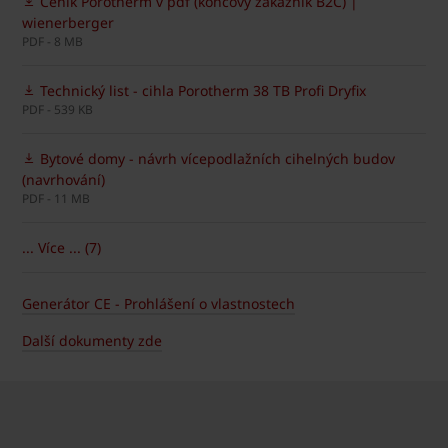
Ceník Porotherm v pdf (koncový zákazník B2C) |
wienerberger
PDF - 8 MB
Technický list - cihla Porotherm 38 TB Profi Dryfix
PDF - 539 KB
Bytové domy - návrh vícepodlažních cihelných budov
(navrhování)
PDF - 11 MB
... Více ... (7)
Generátor CE - Prohlášení o vlastnostech
Další dokumenty zde