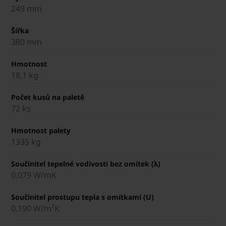
249 mm
Šířka
380 mm
Hmotnost
18,1 kg
Počet kusů na paletě
72 ks
Hmotnost palety
1335 kg
Součinitel tepelné vodivosti bez omítek (λ)
0,079 W/mK
Součinitel prostupu tepla s omítkami (U)
0,190 W/m²K