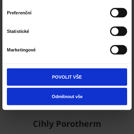
Preferenční
Vezměte stavbu do vlastních rukou. Online.
Statistické
Vyzkoušejte ZDARMA návrh domu za 5 minut
Cena domu v reálném čase
3D vizualizace
Marketingové
Komplexní nastavení
a mnohem více
ZAČÍT NOVOU KONFIGURACI
POVOLIT VŠE
Odmítnout vše
Cihly Porotherm