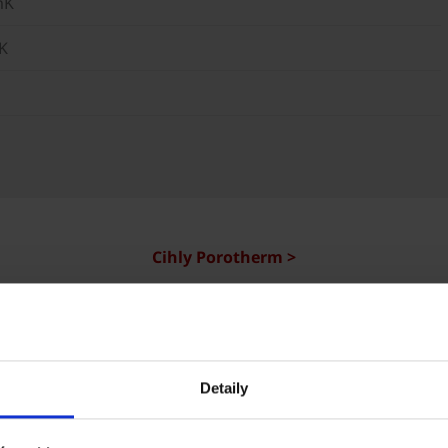
mK
K
Cihly Porotherm >
Reference Porotherm
Detaily