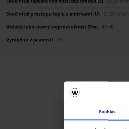
Součinitel tepelné vodivosti bez omítek (λ)
0,064 W/
Součinitel prostupu tepla s omítkami (U)
0,120 W/m²
Vážená laboratorní neprůzvučnost (Rw)
49 dB
Vyráběno v pevnosti
P8
Souhlas