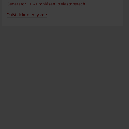
Generátor CE - Prohlášení o vlastnostech
Další dokumenty zde