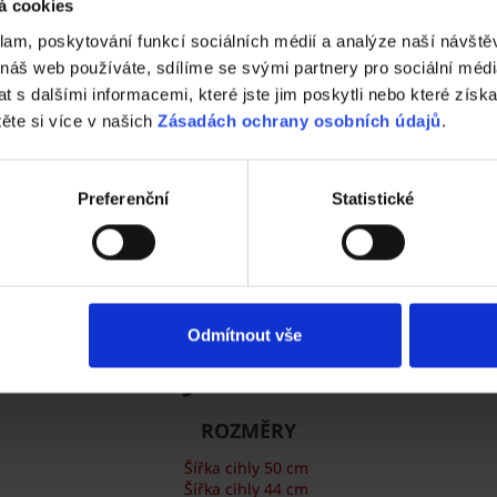
Vezměte stavbu do vlastních rukou.
á cookies
klam, poskytování funkcí sociálních médií a analýze naší návšt
Vyzkoušejte ZDARMA návrh domu za 5 minu
Cena domu v reálném čase
 náš web používáte, sdílíme se svými partnery pro sociální média
3D vizualizace
 s dalšími informacemi, které jste jim poskytli nebo které získa
Komplexní nastavení
těte si více v našich
Zásadách ochrany osobních údajů
.
a mnohem více
Preferenční
Statistické
ZAČÍT NOVOU KONFIGURACI
Odmítnout vše
Cihly Porotherm
ROZMĚRY
Šířka cihly 50 cm
Šířka cihly 44 cm