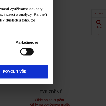
 Online.
ěvnosti využíváme soubory
t
Close
, inzerci a analýzy. Partneři
li v důsledku toho, že
Hledat
Akce
Marketingové
Dokumenty
ke stažení
Produkty
POVOLIT VŠE
Kontakty
TYP ZDĚNÍ
Cihly na zdicí pěnu
Cihly na obyčejnou maltu