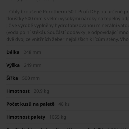
Cihly broušené Porotherm 50 T Profi DF jsou určené p
tloušťky 500 mm s velmi vysokými nároky na tepelný odpo
již ve výrobě vyplněny hydrofobizovanou minerální vatou
(voda po ní stéká). Součástí dodávky je odpovídající mno
dvě dvojice vnitřních žeber nejbližších k lícům stěny. V
Délka
248 mm
Výška
249 mm
Šířka
500 mm
Hmotnost
20,9 kg
Počet kusů na paletě
48 ks
Hmotnost palety
1055 kg