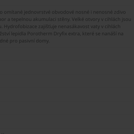
ro omítané jednovrstvé obvodové nosné i nenosné zdivo
r a tepelnou akumulaci stěny. Velké otvory v cihlách jsou
. Hydrofobizace zajišťuje nenasákavost vaty v cihlách
žství lepidla Porotherm Dryfix extra, které se nanáší na
hodné pro pasivní domy.