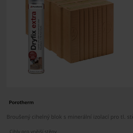
Broušený cihelný blok s minerální izolací pro tl. s
Cihly pro vnější stěny