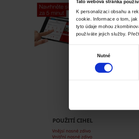
Tato webová stránka použív
K personalizaci obsahu a re
cookie. Informace o tom, jak
tyto údaje mohou zkombinovat
používáte jejich služby. Přeč
Výběr
Nutné
souhlasu
POUŽITÍ CIHEL
Vnějsí nosné zdivo
Vnitřní nosné zdivo