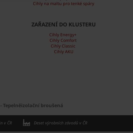
Cihly na maltu pro tenké spáry
ZAŘAZENÍ DO KLUSTERU
Cihly Energy+
Cihly Comfort
Cihly Classic
Cihly AKU
 - Tepelněizolační broušená
in v ČR
Deset výrobních závodů v ČR