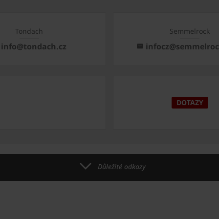
Tondach
Semmelrock
info@tondach.cz
infocz@semmelro
DOTAZY
Důležité odkazy