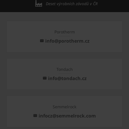
Deset výrobních závodů v ČR
Porotherm
info@porotherm.cz
Tondach
info@tondach.cz
Semmelrock
infocz@semmelrock.com