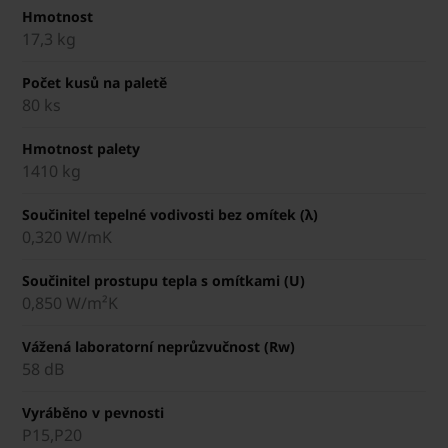
Hmotnost
17,3 kg
Počet kusů na paletě
80 ks
Hmotnost palety
1410 kg
Součinitel tepelné vodivosti bez omítek (λ)
0,320 W/mK
Součinitel prostupu tepla s omítkami (U)
0,850 W/m²K
Vážená laboratorní neprůzvučnost (Rw)
58 dB
Vyráběno v pevnosti
P15,P20