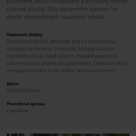
povrchem zaručí nenápadný a přirozený vzhled
celkové plochy. Díky decentním barvám lze
docílit neobyčejných vizuálních efektů.
Vlastnosti dlažby
Systémová dlažba. Možnost bez / s povrchovou
úpravou Semmelroc Protect®. S integrovaným
zámkem s PaveLock® System. Vysoká pevnost a
odolnost proti známkám opotřebení. Odolnost proti
posypovým solím a UV záření. Mrazuvzdornost.
Barva
bíložlutočerná
Povrchová úprava
colorflow