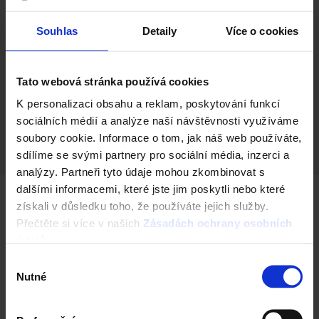
Zatížení
Souhlas
Detaily
Více o cookies
Číslo produktu (SAP)
648611328
Výška (cm)
Tato webová stránka používá cookies
Rozměry (d x š x v)
K personalizaci obsahu a reklam, poskytování funkcí
Skladba 1 vrstvy
sociálních médií a analýze naší návštěvnosti využíváme
soubory cookie. Informace o tom, jak náš web používáte,
Zatížení
sdílíme se svými partnery pro sociální média, inzerci a
analýzy. Partneři tyto údaje mohou zkombinovat s
dalšími informacemi, které jste jim poskytli nebo které
získali v důsledku toho, že používáte jejich služby.
Další barevné varianty
Přečtěte si více v našich
Zásadách ochrany osobních
údajů
.
Výběr
Nutné
souhlasu