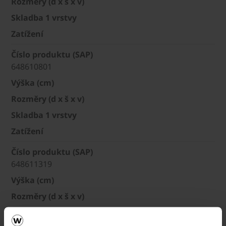
Rozměry (d x š x v)
Skladba 1 vrstvy
Zatížení
Číslo produktu (SAP)
648610801
Výška (cm)
Rozměry (d x š x v)
Skladba 1 vrstvy
Zatížení
Číslo produktu (SAP)
648611319
Výška (cm)
Rozměry (d x š x v)
Skladba 1 vrstvy