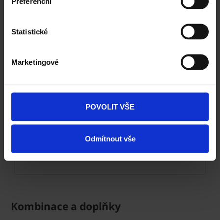
Preferenční
Statistické
Marketingové
Next
POVOLIT VŠE
Odmítnout vše
Citytop Elegant kombi - bílohnědočerná
Kombinace a doplňky