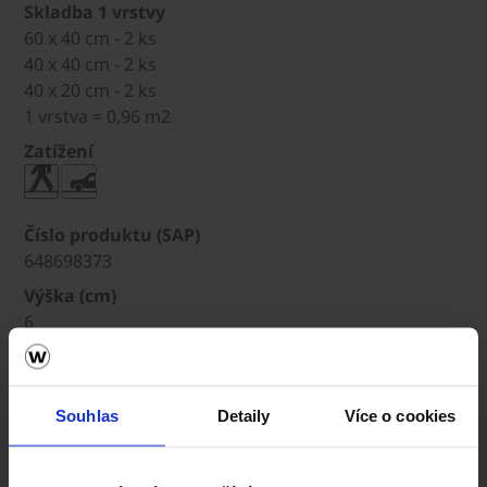
Skladba 1 vrstvy
60 x 40 cm - 2 ks
40 x 40 cm - 2 ks
40 x 20 cm - 2 ks
1 vrstva = 0,96 m2
Zatížení
Číslo produktu (SAP)
648698373
Výška (cm)
6
Rozměry (d x š x v)
-
Souhlas
Detaily
Více o cookies
Skladba 1 vrstvy
Zatížení