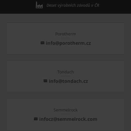
Deset výrobních závodů v ČR
Porotherm
info@porotherm.cz
Tondach
info@tondach.cz
Semmelrock
infocz@semmelrock.com