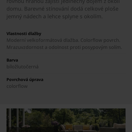
rovnou hranou zajistí jedinečný dojem z okolí
domu. Barevné stínování dodá celkové ploše
jemný nádech a lehce splyne s okolím.
Vlastnosti dlažby
Moderní velkoformátová dlažba. Colorflow povrch.
Mrazuvzdornost a odolnost proti posypovým solím.
Barva
bíložlutočerná
Povrchová úprava
colorflow