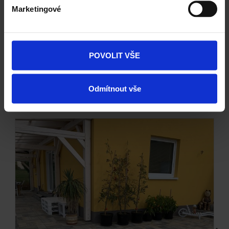
Marketingové
Citytop Elegant kombi - bíložlutočerná
POVOLIT VŠE
Odmítnout vše
Kombinace a doplňky