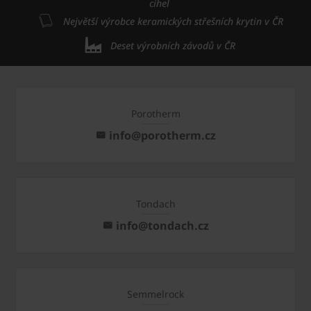
cihel
Největší výrobce keramických střešních krytin v ČR
Deset výrobních závodů v ČR
Porotherm
info@porotherm.cz
Tondach
info@tondach.cz
Semmelrock