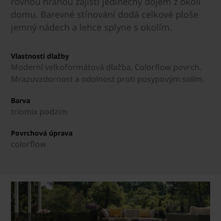
rovnou hranou zajistí jedinečný dojem z okolí
domu. Barevné stínování dodá celkové ploše
jemný nádech a lehce splyne s okolím.
Vlastnosti dlažby
Moderní velkoformátová dlažba. Colorflow povrch.
Mrazuvzdornost a odolnost proti posypovým solím.
Barva
triomix podzim
Povrchová úprava
colorflow