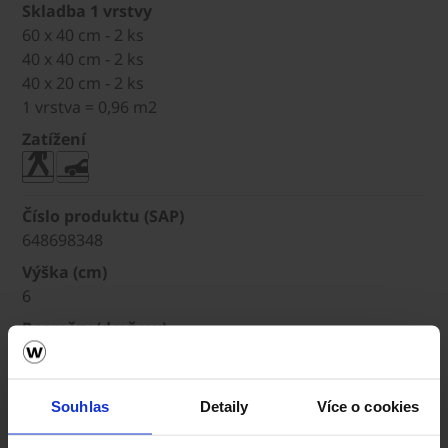
Skladba 1 vrstvy
60 x 40 cm - 2 ks
40 x 40 cm - 2 ks
40 x 20 cm - 2 ks
1 vrstva = 0,96 m2
Zatížení
Číslo produktu (SAP)
648698348
Výška (cm)
6
Rozměry (d x š x v)
-
Skladba 1 vrstvy
Souhlas
Detaily
Více o cookies
Zatížení