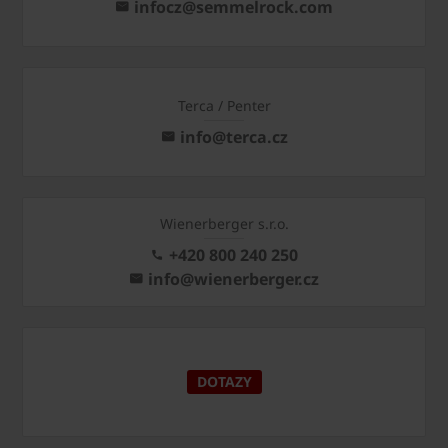
infocz@semmelrock.com
Terca / Penter
info@terca.cz
Wienerberger s.r.o.
+420 800 240 250
info@wienerberger.cz
DOTAZY