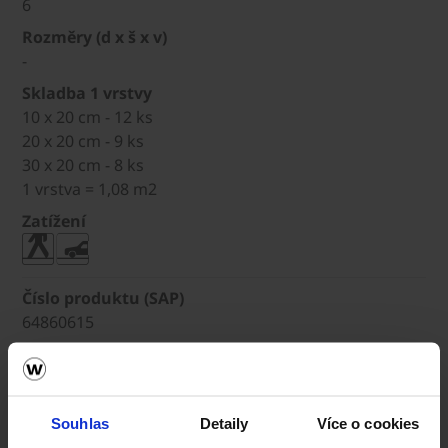
6
Rozměry (d x š x v)
-
Skladba 1 vrstvy
10 x 20 cm - 12 ks
20 x 20 cm - 9 ks
30 x 20 cm - 8 ks
1 vrstva = 1,08 m2
Zatížení
Číslo produktu (SAP)
64860615
Výška (cm)
6
Rozměry (d x š x v)
Souhlas
Detaily
Více o cookies
-