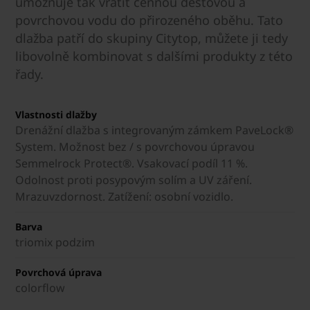
umožňuje tak vrátit cennou dešťovou a
povrchovou vodu do přirozeného oběhu. Tato
dlažba patří do skupiny Citytop, můžete ji tedy
libovolně kombinovat s dalšími produkty z této
řady.
Vlastnosti dlažby
Drenážní dlažba s integrovaným zámkem PaveLock®
System. Možnost bez / s povrchovou úpravou
Semmelrock Protect®. Vsakovací podíl 11 %.
Odolnost proti posypovým solím a UV záření.
Mrazuvzdornost. Zatížení: osobní vozidlo.
Barva
triomix podzim
Povrchová úprava
colorflow