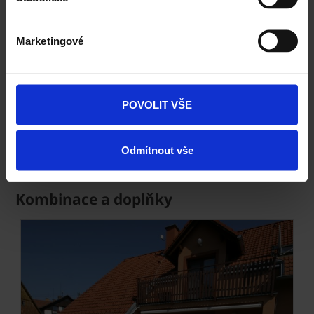
Next
Marketingové
POVOLIT VŠE
Citytop Eko kombi - bílohnědočerná
Odmítnout vše
Kombinace a doplňky