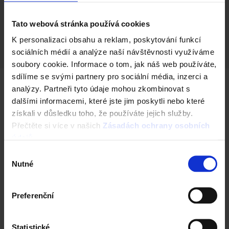
Skladba 1 vrstvy
Tato webová stránka používá cookies
Zatížení
K personalizaci obsahu a reklam, poskytování funkcí
sociálních médií a analýze naší návštěvnosti využíváme
soubory cookie. Informace o tom, jak náš web používáte,
sdílíme se svými partnery pro sociální média, inzerci a
analýzy. Partneři tyto údaje mohou zkombinovat s
Další barevné varianty
dalšími informacemi, které jste jim poskytli nebo které
získali v důsledku toho, že používáte jejich služby.
Přečtěte si více v našich
Zásadách ochrany osobních
údajů
.
Výběr
Nutné
souhlasu
Preferenční
Statistické