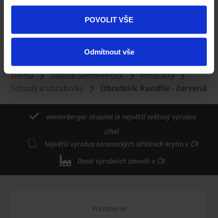
POVOLIT VŠE
Obrubník Duofix - šedá
Odmítnout vše
Domů
Dlažba Semmelrock
Produkty
Schody a obrubníky
Obrubník Randfix - červená
wienerberger skupina je největší světový výrobce
cihel
Největší výrobce keramických střešních krytin v ČR
Deset výrobních závodů v ČR
Porotherm