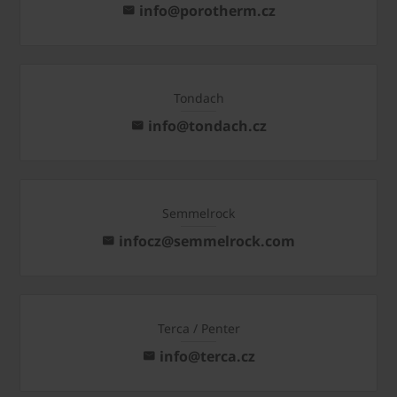
info@porotherm.cz
Tondach
info@tondach.cz
Semmelrock
infocz@semmelrock.com
Terca / Penter
info@terca.cz