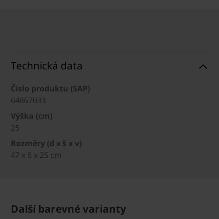
Technická data
Číslo produktu (SAP)
64867033
Výška (cm)
25
Rozměry (d x š x v)
47 x 6 x 25 cm
Další barevné varianty