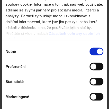
soubory cookie. Informace o tom, jak náš web používáte,
sdílíme se svými partnery pro sociální média, inzerci a
Kombinace a doplňky
analýzy. Partneři tyto údaje mohou zkombinovat s
dalšími informacemi, které jste jim poskytli nebo které
získali v důsledku toho, že používáte jejich služby.
Přečtěte si více v našich
Zásadách ochrany osobních
údajů
.
Výběr
Nutné
souhlasu
Preferenční
Statistické
Next
Marketingové