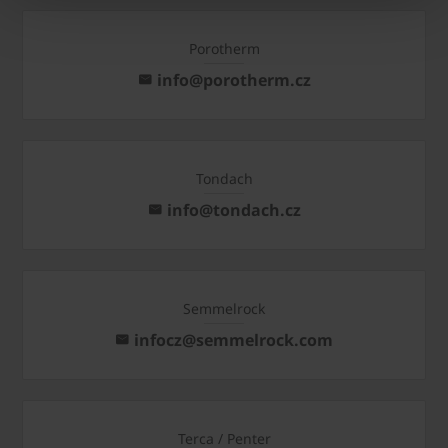
Porotherm
info@porotherm.cz
Tondach
info@tondach.cz
Semmelrock
infocz@semmelrock.com
Terca / Penter