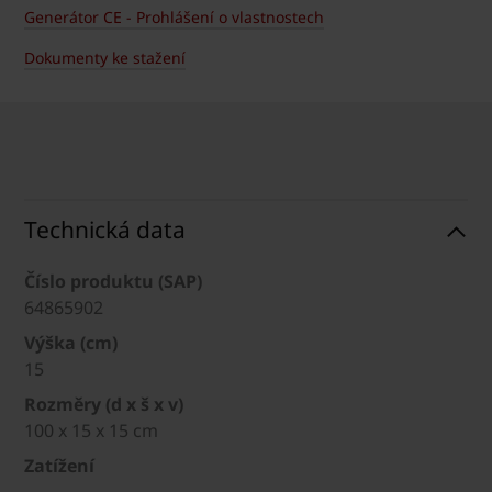
Generátor CE - Prohlášení o vlastnostech
Dokumenty ke stažení
Technická data
Číslo produktu (SAP)
64865902
Výška (cm)
15
Rozměry (d x š x v)
100 x 15 x 15 cm
Zatížení