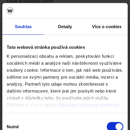
Číslo produktu (SAP)
64865866
Výška (cm)
25
Souhlas
Detaily
Více o cookies
Rozměry (d x š x v)
78 x 15 x 25 cm
Tato webová stránka používá cookies
Zatížení
K personalizaci obsahu a reklam, poskytování funkcí
Číslo produktu (SAP)
sociálních médií a analýze naší návštěvnosti využíváme
64865868
soubory cookie. Informace o tom, jak náš web používáte,
sdílíme se svými partnery pro sociální média, inzerci a
Výška (cm)
analýzy. Partneři tyto údaje mohou zkombinovat s
25
dalšími informacemi, které jste jim poskytli nebo které
Rozměry (d x š x v)
získali v důsledku toho, že používáte jejich služby.
78 x 15 x 25 cm
Přečtěte si více v našich
Zásadách ochrany osobních
Zatížení
údajů
.
Výběr
Nutné
souhlasu