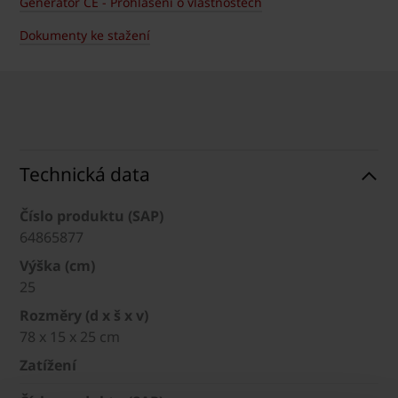
Generátor CE - Prohlášení o vlastnostech
Dokumenty ke stažení
Technická data
Číslo produktu (SAP)
64865877
Výška (cm)
25
Rozměry (d x š x v)
78 x 15 x 25 cm
Zatížení