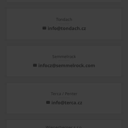
Tondach
info@tondach.cz
Semmelrock
infocz@semmelrock.com
Terca / Penter
info@terca.cz
Wienerberger s.r.o.