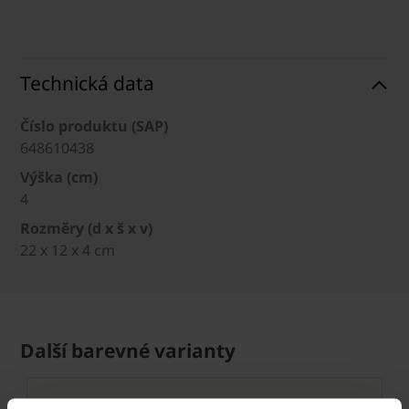
Technická data
Číslo produktu (SAP)
648610438
Výška (cm)
4
Rozměry (d x š x v)
22 x 12 x 4 cm
Další barevné varianty