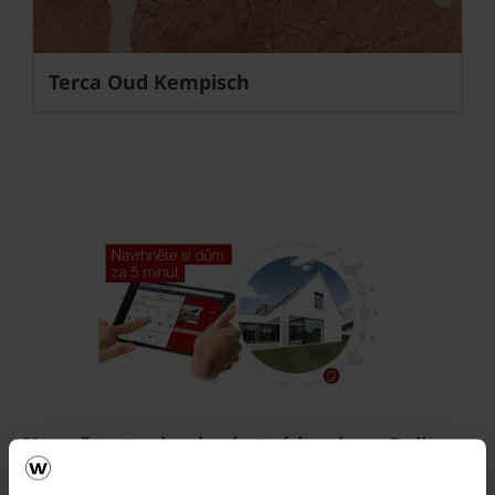
Terca Oud Kempisch
Vezměte stavbu do vlastních rukou. Online.
Vyzkoušejte ZDARMA návrh domu za 5 minut