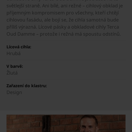
světlejší straně. Ani bílé, ani režné – cihlový obklad je
příjemným kompromisem pro všechny, kteří chtějí
cihlovou fasádu, ale bojí se, že cihla samotná bude
příliš výrazná. Lícové pásky a obkladové cihly Terca
Oud Damme – protože i režná má spoustu odstínů.
Lícová cihla:
Hrubá
V barvě:
Žlutá
Zařazení do klastru:
Design