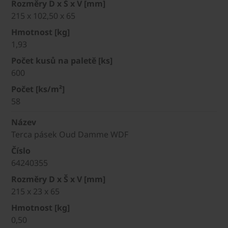
Rozměry D x Š x V [mm]
215 x 102,50 x 65
Hmotnost [kg]
1,93
Počet kusů na paletě [ks]
600
Počet [ks/m²]
58
Název
Terca pásek Oud Damme WDF
Číslo
64240355
Rozměry D x Š x V [mm]
215 x 23 x 65
Hmotnost [kg]
0,50