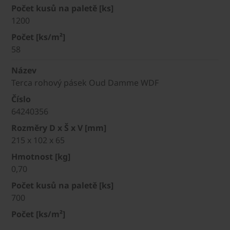
Počet kusů na paletě [ks]
1200
Počet [ks/m²]
58
Název
Terca rohový pásek Oud Damme WDF
Číslo
64240356
Rozměry D x Š x V [mm]
215 x 102 x 65
Hmotnost [kg]
0,70
Počet kusů na paletě [ks]
700
Počet [ks/m²]