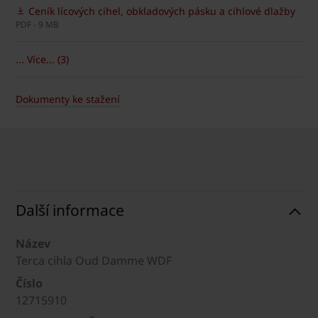
Ceník lícových cihel, obkladových pásku a cihlové dlažby
PDF - 9 MB
... Více... (3)
Dokumenty ke stažení
Další informace
Název
Terca cihla Oud Damme WDF
Číslo
12715910