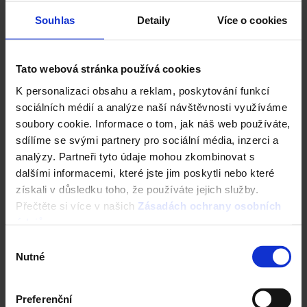
Cena domu v reálném čase
Souhlas
Detaily
Více o cookies
3D vizualizace
Komplexní nastavení
a mnohem více
Tato webová stránka používá cookies
K personalizaci obsahu a reklam, poskytování funkcí
ZAČÍT NOVOU KONFIGURACI
sociálních médií a analýze naší návštěvnosti využíváme
soubory cookie. Informace o tom, jak náš web používáte,
sdílíme se svými partnery pro sociální média, inzerci a
analýzy. Partneři tyto údaje mohou zkombinovat s
dalšími informacemi, které jste jim poskytli nebo které
získali v důsledku toho, že používáte jejich služby.
Nástroje a služby
Přečtěte si více v našich
Zásadách ochrany osobních
údajů
.
Výběr
Nutné
souhlasu
Preferenční