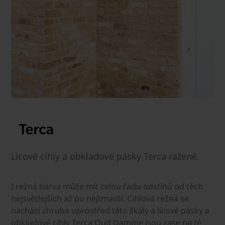
Lícové cihly a obkladové pásky Terca ražené.
I režná barva může mít celou řadu odstínů od těch
nejsvětlejších až po nejtmavší. Cihlová režná se
nachází zhruba uprostřed této škály a lícové pásky a
obkladové cihly Terca Oud Damme jsou zase na té