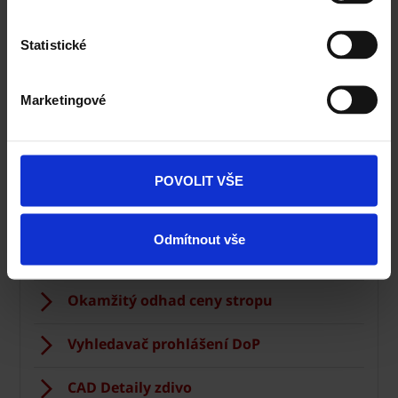
Statistické
Zdivo Porotherm
Marketingové
Ceník Porotherm
Kalkulace zdiva
POVOLIT VŠE
Technická podpora
Odmítnout vše
Konfigurátor domu
Okamžitý odhad ceny stropu
Vyhledavač prohlášení DoP
CAD Detaily zdivo