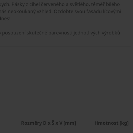
ckých. Pásky z cihel červeného a světlého, téměř bílého
 nás neokoukaný vzhled. Ozdobte svou fasádu lícovými
dnes!
Pro posouzení skutečné barevnosti jednotlivých výrobků
o
Rozměry D x Š x V [mm]
Hmotnost [kg]