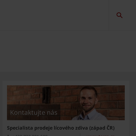
Kontaktujte nás
Specialista prodeje lícového zdiva (západ ČR)