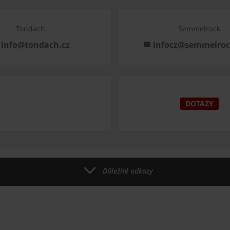
Tondach
Semmelrock
info@tondach.cz
infocz@semmelro
DOTAZY
Důležité odkazy