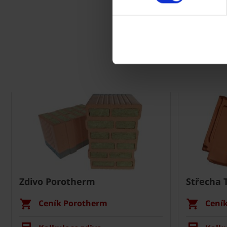
Zdivo Porotherm
Střecha 
Ceník Porotherm
Cení