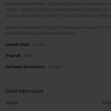
uplatňoval například v jižní části Spojených států ameri
odstínu dodají každému objektu jedinečný, unikátní a u
pásky a obkladovými cihlami Terca Oud Kempisch ještě 
Barevné vyobrazení lícových cihel je pouze ilustrační. 
navštivte naše autorizované prodejce.
Lícová cihla:
Hrubá
V barvě:
Bílá
Zařazení do klastru:
Design
Další informace
Název
Čísl