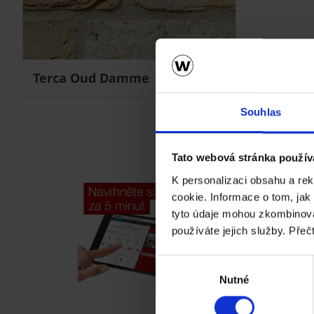
Terca Oud Damme
Souhlas
Tato webová stránka použív
K personalizaci obsahu a re
cookie. Informace o tom, jak
tyto údaje mohou zkombinovat
používáte jejich služby. Přeč
Výběr
Nutné
souhlasu