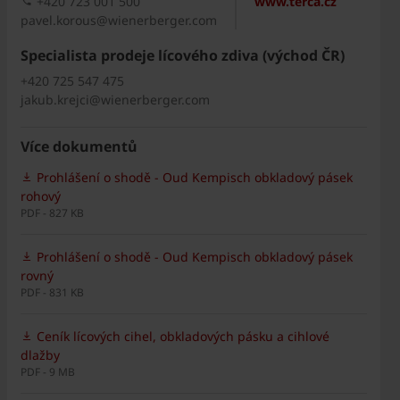
+420 723 001 500
www.terca.cz
pavel.korous@wienerberger.com
Specialista prodeje lícového zdiva (východ ČR)
+420 725 547 475
jakub.krejci@wienerberger.com
Více dokumentů
Prohlášení o shodě - Oud Kempisch obkladový pásek
rohový
PDF - 827 KB
Prohlášení o shodě - Oud Kempisch obkladový pásek
rovný
PDF - 831 KB
Ceník lícových cihel, obkladových pásku a cihlové
dlažby
PDF - 9 MB