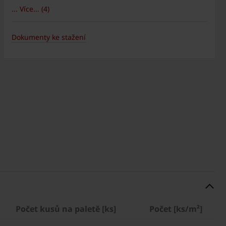
... Více... (4)
Dokumenty ke stažení
Počet kusů na paletě [ks]
Počet [ks/m²]