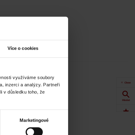
Více o cookies
 Online.
ěvnosti využíváme soubory
Close
, inzerci a analýzy. Partneři
t
li v důsledku toho, že
Hledat
Akce
Marketingové
Dokumenty