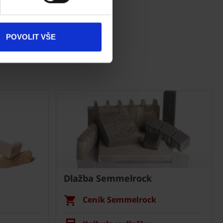
ke stažení
Produkty
POVOLIT VŠE
Kontakty
Dlažba Semmelrock
Ceník Semmelrock