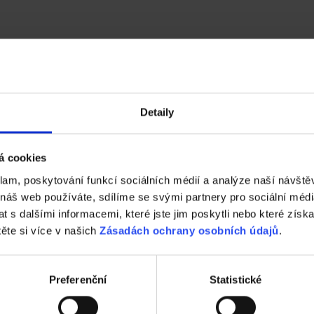
Detaily
á cookies
Vezměte stavbu do vlastních rukou.
klam, poskytování funkcí sociálních médií a analýze naší návšt
 náš web používáte, sdílíme se svými partnery pro sociální média
Vyzkoušejte ZDARMA návrh domu za 5 minu
 s dalšími informacemi, které jste jim poskytli nebo které získa
Cena domu v reálném čase
těte si více v našich
Zásadách ochrany osobních údajů
.
3D vizualizace
Komplexní nastavení
a mnohem více
Preferenční
Statistické
ZAČÍT NOVOU KONFIGURACI