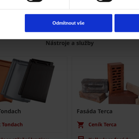
Odmítnout vše
Nástroje a služby
Tondach
Fasáda Terca
k Tondach
Ceník Terca