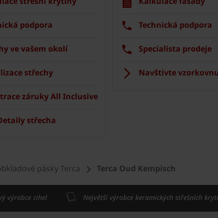
lace střešní krytiny
Kalkulace fasády
nická podpora
Technická podpora
hy ve vašem okolí
Specialista prodeje
lizace střechy
Navštivte vzorkovnu
trace záruky All Inclusive
etaily střecha
 obkladové pásky Terca
Terca Oud Kempisch
vý výrobce cihel
Největší výrobce keramických střešních kryt