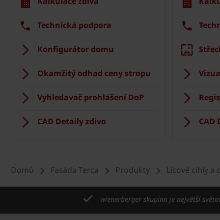
Kalkulace zdiva
Kalku
Technická podpora
Tech
Konfigurátor domu
Střec
Okamžitý odhad ceny stropu
Vizua
Vyhledavač prohlášení DoP
Regis
CAD Detaily zdivo
CAD D
Domů
Fasáda Terca
Produkty
Lícové cihly a
wienerberger skupina je největší světo