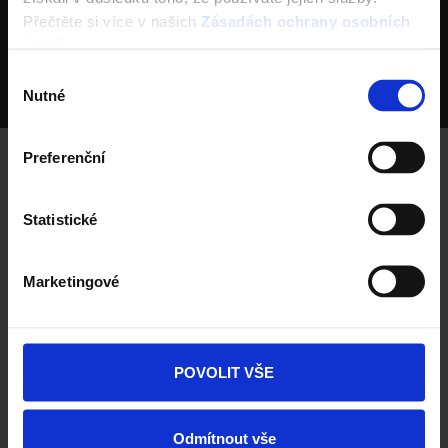
wienerberger skupina je největší světový výrobce
Přečtěte si více v našich
Zásadách ochrany osobních
cihel
údajů
.
Největší výrobce keramických střešních krytin v ČR
Výběr
Nutné
Deset výrobních závodů v ČR
souhlasu
Preferenční
Porotherm
Statistické
info@porotherm.cz
Marketingové
Tondach
info@tondach.cz
POVOLIT VŠE
Odmítnout vše