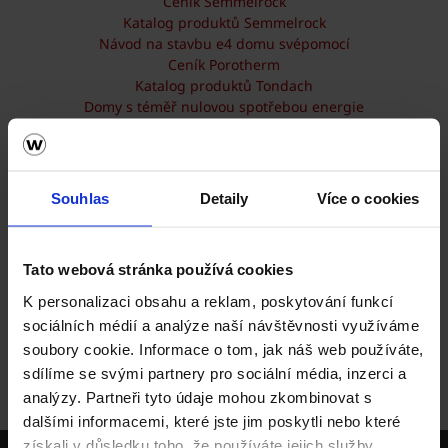
Ceník Semmelrock
Katalog produktů Semmelrock
Návod na stavbu e4 domu svépomocí
Ceník Porotherm
Katalog produktů Tondach
Domy s téměř nulovou spotřebou energie
Katalog Tondach iRoof
Základy navrhování cihelných domů
Program e4 dům od wienerbergeru (leták)
Strop Porotherm BN (leták)
Souhlas
Detaily
Více o cookies
Katalog lícového zdiva Terca a cihlové dlažby Penter
Podklad pro provádění konstrukcí Porotherm
Porotherm strop pro rekonstrukce
Tato webová stránka používá cookies
Doporučené vnější omítkové
Porotherm AKU Profi (leták) - akustické cihly
K personalizaci obsahu a reklam, poskytování funkcí
Ceník Terca a Penter
sociálních médií a analýze naší návštěvnosti využíváme
soubory cookie. Informace o tom, jak náš web používáte,
Domů
O nás
O společnosti
Dokumenty
sdílíme se svými partnery pro sociální média, inzerci a
ke stažení
Objednání tiskovin na vaši adresu
analýzy. Partneři tyto údaje mohou zkombinovat s
dalšími informacemi, které jste jim poskytli nebo které
získali v důsledku toho, že používáte jejich služby.