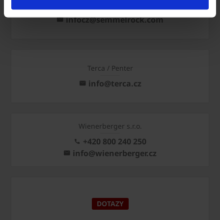
Semmelrock
infocz@semmelrock.com
Terca / Penter
info@terca.cz
Wienerberger s.r.o.
+420 800 240 250
info@wienerberger.cz
DOTAZY