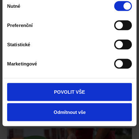
Nutné
souhlasu
Preferenční
Statistické
Marketingové
Cihla Porotherm 38 TB Profi Dryfix -
Tepelněizolační broušená
POVOLIT VŠE
...zobrazit více
Odmítnout vše