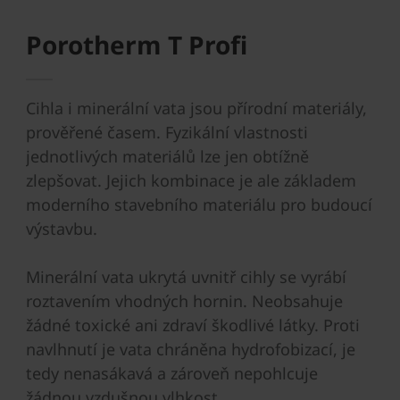
Porotherm T Profi
Cihla i minerální vata jsou přírodní materiály,
prověřené časem. Fyzikální vlastnosti
jednotlivých materiálů lze jen obtížně
zlepšovat. Jejich kombinace je ale základem
moderního stavebního materiálu pro budoucí
výstavbu.
Minerální vata ukrytá uvnitř cihly se vyrábí
roztavením vhodných hornin. Neobsahuje
žádné toxické ani zdraví škodlivé látky. Proti
navlhnutí je vata chráněna hydrofobizací, je
tedy nenasákavá a zároveň nepohlcuje
žádnou vzdušnou vlhkost.