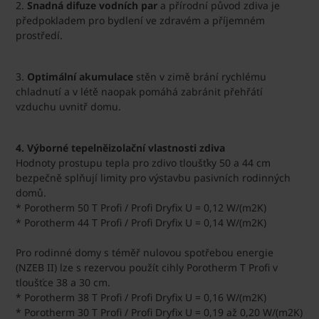
2.
Snadná difuze vodních par
a přírodní původ zdiva je
předpokladem pro bydlení ve zdravém a příjemném
prostředí.
3.
Optimální akumulace
stěn v zimě brání rychlému
chladnutí a v létě naopak pomáhá zabránit přehřátí
vzduchu uvnitř domu.
4. Výborné tepelněizolační vlastnosti zdiva
Hodnoty prostupu tepla pro zdivo tloušťky 50 a 44 cm
bezpečně splňují limity pro výstavbu pasivních rodinných
domů.
* ​Porotherm 50 T Profi / Profi Dryfix U = 0,12 W/(m2K)
* Porotherm 44 T Profi / Profi Dryfix U = 0,14 W/(m2K)​
Pro rodinné domy s téměř nulovou spotřebou energie
(NZEB II) lze s rezervou použít cihly Porotherm T Profi v
tloušťce 38 a 30 cm.
* Porotherm 38 T Profi / Profi Dryfix U = 0,16 W/(m2K)
* Porotherm 30 T Profi / Profi Dryfix U = 0,19 až 0,20 W/(m2K)