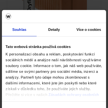
Souhlas
Detaily
Více o cookies
Cihla Porotherm 20 T Profi Dryfix -
Tato webová stránka používá cookies
Tepelněizolační broušená
K personalizaci obsahu a reklam, poskytování funkcí
sociálních médií a analýze naší návštěvnosti využíváme
soubory cookie. Informace o tom, jak náš web používáte,
sdílíme se svými partnery pro sociální média, inzerci a
analýzy. Partneři tyto údaje mohou zkombinovat s
dalšími informacemi, které jste jim poskytli nebo které
získali v důsledku toho, že používáte jejich služby.
Přečtěte si více v našich
Zásadách ochrany osobních
údajů
.
Výběr