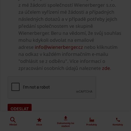
z mé žádosti společností Wienerberger s.r.o.
za účelem vyřízení mé žádosti a případných
následných dotazů a v případě potřeby jejich
předání společnostem ve skupině
Wienerberger. Beru na vědomí, že svůj souhlas
mohu kdykoli odvolat na emailové
adrese
info@wienerberger.cz
nebo kliknutím
na odkaz v každém informačním e-mailu
"odhlásit se z odběru". Více informací o
zpracování osobních údajů naleznete
zde
.
Dokumenty ke
Hledat
Akce
Produkty
Kontakty
stažení