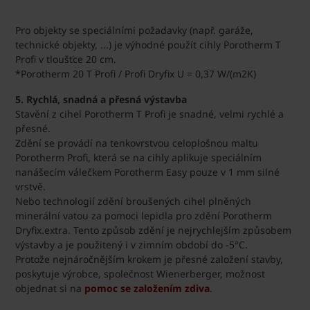
Pro objekty se speciálními požadavky (např. garáže,
technické objekty, ...) je výhodné použít cihly Porotherm T
Profi v tloušťce 20 cm.
*Porotherm 20 T Profi / Profi Dryfix U = 0,37 W/(m2K)
5. Rychlá, snadná a přesná výstavba
Stavění z cihel Porotherm T Profi je snadné, velmi rychlé a
přesné.
Zdění se provádí na tenkovrstvou celoplošnou maltu
Porotherm Profi, která se na cihly aplikuje speciálním
nanášecím válečkem Porotherm Easy pouze v 1 mm silné
vrstvě.
Nebo technologií zdění broušených cihel plněných
minerální vatou za pomoci lepidla pro zdění Porotherm
Dryfix.extra. Tento způsob zdění je nejrychlejším způsobem
výstavby a je použitený i v zimním období do -5°C.
Protože nejnáročnějším krokem je přesné založení stavby,
poskytuje výrobce, společnost Wienerberger, možnost
objednat si na
pomoc se založením zdiva
.