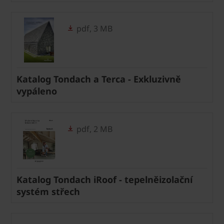
pdf, 3 MB
Katalog Tondach a Terca - Exkluzivně
vypáleno
pdf, 2 MB
Katalog Tondach iRoof - tepelněizolační
systém střech