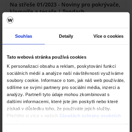
Na střeše 01/2023 - Noviny pro pokrývače,
klempíře a tesaře | Tondach
pdf, 1 MB
Souhlas
Detaily
Více o cookies
Tato webová stránka používá cookies
Na střeše 01/2024 - Noviny o střechách
K personalizaci obsahu a reklam, poskytování funkcí
pro pokrývače, klempíře a tesaře
sociálních médií a analýze naší návštěvnosti využíváme
soubory cookie. Informace o tom, jak náš web používáte,
sdílíme se svými partnery pro sociální média, inzerci a
pdf, 3 MB
analýzy. Partneři tyto údaje mohou zkombinovat s
dalšími informacemi, které jste jim poskytli nebo které
získali v důsledku toho, že používáte jejich služby.
Přečtěte si více v našich
Zásadách ochrany osobních
Na střeše 01/2025 - Noviny o střechách
údajů
.
pro pokrývače, klempíře a tesaře
Výběr