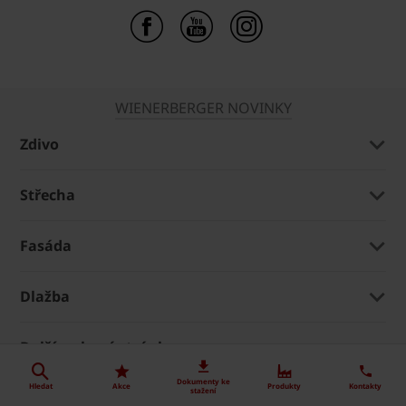
WIENERBERGER NOVINKY
Zdivo
Střecha
Fasáda
Dlažba
Další webové stránky
Dokumenty ke
Hledat
Akce
Produkty
Kontakty
stažení
Kontakty