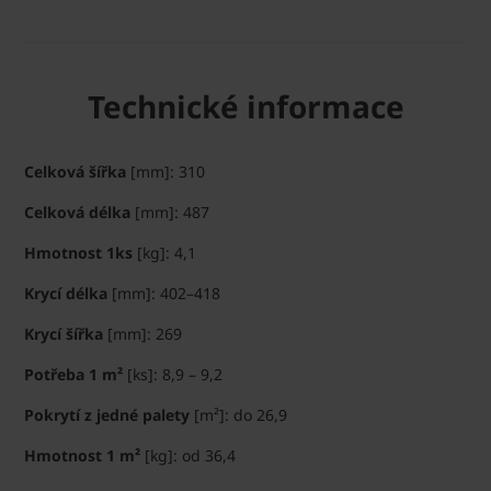
Technické informace
Celková šířka
[mm]: 310
Celková délka
[mm]: 487
Hmotnost 1ks
[kg]: 4,1
Krycí délka
[mm]: 402–418
Krycí šířka
[mm]: 269
Potřeba 1 m²
[ks]: 8,9 – 9,2
Pokrytí z jedné palety
[m²]: do 26,9
Hmotnost 1 m²
[kg]: od 36,4