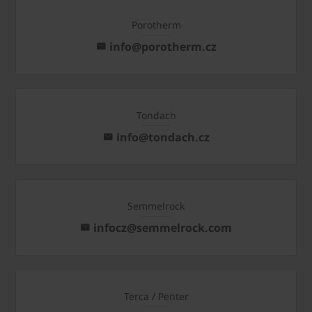
Porotherm
info@porotherm.cz
Tondach
info@tondach.cz
Semmelrock
infocz@semmelrock.com
Terca / Penter