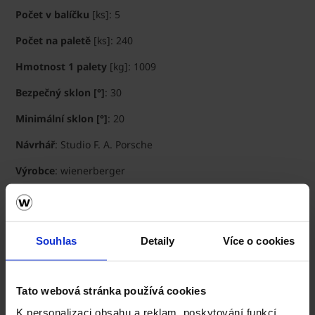
Počet v balíčku
[ks]: 5
Počet na paletě
[ks]: 240
Hmotnost 1 palety
[kg]: 1009
Bezpečný sklon [°]
: 30
Minimální sklon [°]
: 20
Návrhář
: Studio F. A. Porsche
Výrobce
: wienerberger
Vývoj
: 2024
Souhlas
Detaily
Více o cookies
Tato webová stránka používá cookies
K personalizaci obsahu a reklam, poskytování funkcí