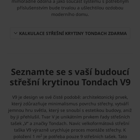
mimořádně odolná a jako součást systému s potřebným
příslušenstvím bude trvalou a ušlechtilou ozdobou
moderního domu.
KALKULACE STŘEŠNÍ KRYTINY TONDACH ZDARMA
Seznamte se s vaší budoucí
střešní krytinou Tondach V9
V9 je design ve své čisté podobě: architektonický prvek,
který zdůrazňuje minimalismus povrchu střechy, vytváří
jemnou hru světla, který se snoubí s estetikou budovy, aniž
by ji přehlušil. Tvar V je unikátním prvkem řady střešních
tašek „V“ a značky Tondach. Navíc velkoformátová střešní
taška V9 výrazně urychluje proces montáže střechy. K
2
položení 1 m
je potřeba pouze 9 střešních tašek. Tato