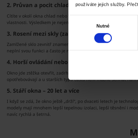
2. Průvan a pocit chladu
používáte jejich služby. Přeč
Cítíte v okolí okna chlad nebo průvan, i když je zavřené? Starší o
Výběr
vlastnosti. Výsledkem je nejen diskomfort, ale i vyšší náklady na
Nutné
souhlasu
3. Rosení mezi skly (zamlžené dvojsklo)
Zamlžené sklo zevnitř znamená, že došlo k narušení těsnění mez
neplní svou funkci a často je nutná výměna celého zasklení neb
4. Horší ovládání nebo úplná nefunkčnost
Okno jde ztěžka otevřít, zadrhává se, nelze jej zavřít napevno?
opotřebovávají a u starších typů často není možné sehnat náhra
5. Stáří okna – 20 let a více
I když se zdá, že okno ještě „drží“, po dvaceti letech je technol
modely mají mnohem lepší tepelnou izolaci, lepší těsnění i mo
navíc rychlá a šetrná.
M