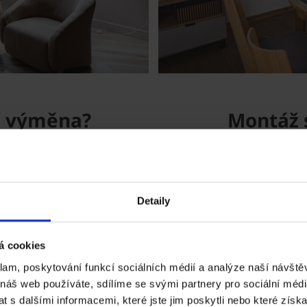
ba výměna?
Montáž 
itní, po letech používání
Výměna starého okna z
ody než užitku. Zde jsou
technologiím probíhá ce
t jejich výměnu:
zasahovat do interiér
Detaily
Montáž střešního okna v
á cookies
 v okolí okna, může jít o
Montáž střešního okna Tondach R
klam, poskytování funkcí sociálních médií a analýze naší návšt
jen o komfort, ale i o riziko
postupu a využití systémových p
 náš web používáte, sdílíme se svými partnery pro sociální média
tak, jak má. Podívejte se na naš
 s dalšími informacemi, které jste jim poskytli nebo které získa