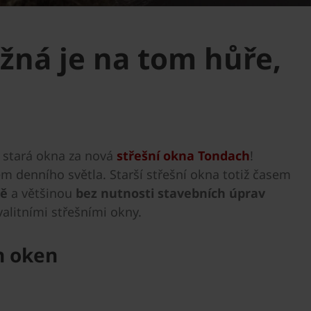
žná je na tom hůře,
e stará okna za nová
střešní okna Tondach
!
m denního světla. Starší střešní okna totiž časem
tě
a většinou
bez nutnosti stavebních úprav
valitními střešními okny.
h oken