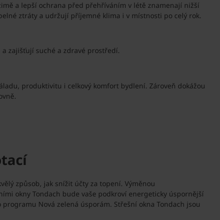
mě a lepší ochrana před přehříváním v létě znamenají nižší
né ztráty a udržují příjemné klima i v místnosti po celý rok.
a zajišťují suché a zdravé prostředí.
náladu, produktivitu i celkový komfort bydlení. Zároveň dokážou
ovně.
tací
ělý způsob, jak snížit účty za topení. Výměnou
ešními okny Tondach bude vaše podkroví energeticky úspornější
ího programu Nová zelená úsporám. Střešní okna Tondach jsou