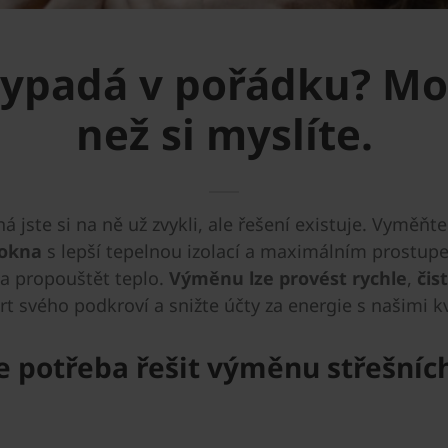
vypadá v pořádku? Mo
než si myslíte.
 jste si na ně už zvykli, ale řešení existuje. Vyměňt
 okna
s lepší tepelnou izolací a maximálním prostupe
it a propouštět teplo.
Výměnu lze provést rychle
,
čis
rt svého podkroví a snižte účty za energie s našimi k
je potřeba řešit výměnu střešníc