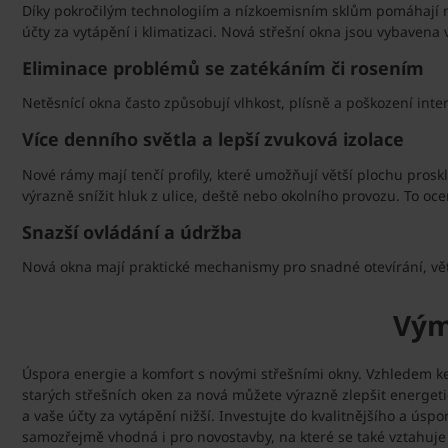
Díky pokročilým technologiím a nízkoemisním sklům pomáhají m
účty za vytápění i klimatizaci. Nová střešní okna jsou vybavena
Eliminace problémů se zatékáním či rosením
Netěsnící okna často způsobují vlhkost, plísně a poškození inte
Více denního světla a lepší zvuková izolace
Nové rámy mají tenčí profily, které umožňují větší plochu prosk
výrazně snížit hluk z ulice, deště nebo okolního provozu. To o
Snazší ovládání a údržba
Nová okna mají praktické mechanismy pro snadné otevírání, vět
Vým
Úspora energie a komfort s novými střešními okny. Vzhledem ke
starých střešních oken za nová můžete výrazně zlepšit energet
a vaše účty za vytápění nižší. Investujte do kvalitnějšího a 
samozřejmě vhodná i pro novostavby, na které se také vztahuj