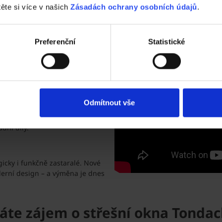
instalace.
těte si více v našich
Zásadách ochrany osobních údajů
.
kna často ztrácí izolační
 vytápění.
Preferenční
Statistické
i vrstvami skla. Takové okno už
o celého okna.
Odmítnout vše
 Mechanické části se
dní díly.
ogicky i funkčně zastaralé. Nové
derní design – a výměna je dnes
áte zájem o střešní okna Tondac