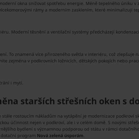
oderní okna snižovat spotřebu energie. Méně tepelného úniku v zi
 vícekomorovými rámy a moderním zasklením, které minimalizují tepel
riéru. Moderní těsnění a ventilační systémy předcházejí kondenzaci 
lení. To znamená více přirozeného světla v interiéru, což zlepšuje 
ceníte zejména v podkrovních ložnicích, dětských pokojích nebo prac
rání i mytí.
ěna starších střešních oken s do
 stále rostoucím nákladům na vytápění je modernizace podkroví skv
ickou účinnost nejen v podkroví, ale i v celém domě. S novými stř
úspornějšího bydlení s významnou podporou od státu v rámci dotačn
e dotační program
Nová zelená úsporám
.