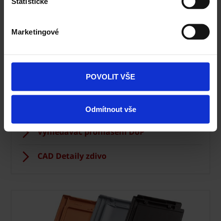
Statistické
Ceník Porotherm
Marketingové
Kalkulace zdiva
Technická podpora
POVOLIT VŠE
Konfigurátor domu
Okamžitý odhad ceny stropu
Odmítnout vše
Vyhledavač prohlášení DoP
CAD Detaily zdivo