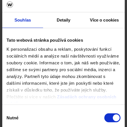
Vizualizace střechy
Registrace záruky All Inclusive
Souhlas
Detaily
Více o cookies
CAD Detaily střecha
Tato webová stránka používá cookies
K personalizaci obsahu a reklam, poskytování funkcí
sociálních médií a analýze naší návštěvnosti využíváme
soubory cookie. Informace o tom, jak náš web používáte,
sdílíme se svými partnery pro sociální média, inzerci a
analýzy. Partneři tyto údaje mohou zkombinovat s
dalšími informacemi, které jste jim poskytli nebo které
získali v důsledku toho, že používáte jejich služby.
Přečtěte si více v našich
Zásadách ochrany osobních
údajů
.
Výběr
Fasáda Terca
Nutné
souhlasu