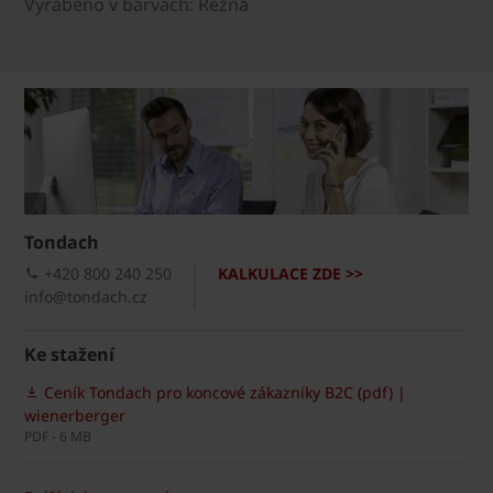
Vyráběno v barvách: Režná
Tondach
+420 800 240 250
KALKULACE ZDE >>
info@tondach.cz
Ke stažení
Ceník Tondach pro koncové zákazníky B2C (pdf) |
wienerberger
PDF - 6 MB