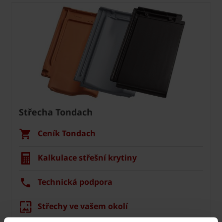
Střecha Tondach
Ceník Tondach
Kalkulace střešní krytiny
Technická podpora
Střechy ve vašem okolí