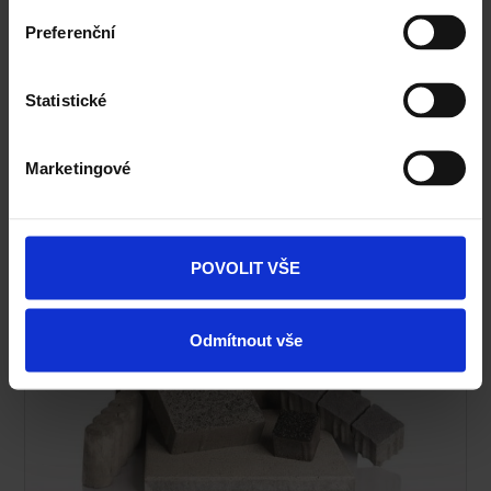
Ceník Terca
Preferenční
Kalkulace fasády
Statistické
Technická podpora
Specialista prodeje
Marketingové
Navštivte vzorkovnu Terca
POVOLIT VŠE
Odmítnout vše