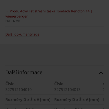
Produktový list střešní taška Tondach Renoton 14 |
wienerberger
PDF - 6 MB
Další dokumenty zde
Další informace
Číslo
Číslo
Čís
327512104010
327512104013
32
Rozměry D x Š x V [mm]
Rozměry D x Š x V [mm]
Ro