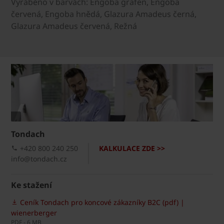
Vyráběno v barvách: Engoba grafen, Engoba
červená, Engoba hnědá, Glazura Amadeus černá,
Glazura Amadeus červená, Režná
Tondach
+420 800 240 250
KALKULACE ZDE >>
info@tondach.cz
Ke stažení
Ceník Tondach pro koncové zákazníky B2C (pdf) |
wienerberger
PDF - 6 MB