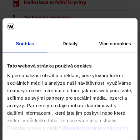
Kalkulace střešní krytiny
Technická podpora
Střechy ve vašem okolí
Souhlas
Detaily
Více o cookies
Vizualizace střechy
Registrace záruky All Inclusive
Tato webová stránka používá cookies
K personalizaci obsahu a reklam, poskytování funkcí
CAD Detaily střecha
sociálních médií a analýze naší návštěvnosti využíváme
soubory cookie. Informace o tom, jak náš web používáte,
sdílíme se svými partnery pro sociální média, inzerci a
analýzy. Partneři tyto údaje mohou zkombinovat s
dalšími informacemi, které jste jim poskytli nebo které
získali v důsledku toho, že používáte jejich služby.
Přečtěte si více v našich
Zásadách ochrany osobních
údajů
.