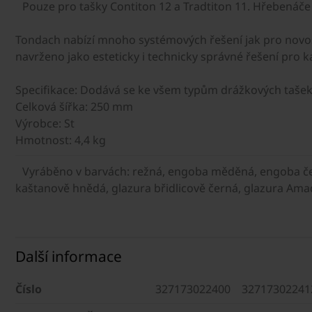
Pouze pro tašky Contiton 12 a Tradtiton 11. Hřebenáče
Tondach nabízí mnoho systémových řešení jak pro novost
navrženo jako esteticky i technicky správné řešení pro 
Specifikace: Dodává se ke všem typům drážkových tašek
Celková šířka: 250 mm
Výrobce: St
Hmotnost: 4,4 kg
Vyráběno v barvách: režná, engoba měděná, engoba č
kaštanově hnědá, glazura břidlicově černá, glazura Am
Další informace
Číslo
327173022400
32717302241