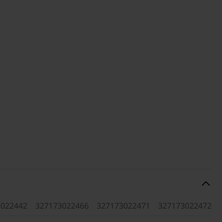
3022442
327173022466
327173022471
327173022472