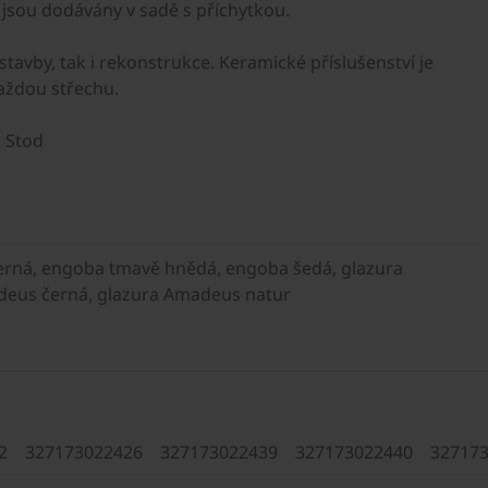
 jsou dodávány v sadě s příchytkou.
avby, tak i rekonstrukce. Keramické příslušenství je
každou střechu.
 Stod
erná, engoba tmavě hnědá, engoba šedá, glazura
adeus černá, glazura Amadeus natur
2
327173022426
327173022439
327173022440
32717