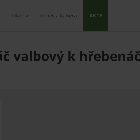
Dlažba
O nás a kariéra
AKCE
č valbový k hřebenáči