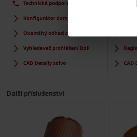
Technická podpora
Tech
Konfigurátor domu
Střec
Okamžitý odhad ceny stropu
Vizua
Vyhledavač prohlášení DoP
Regis
CAD Detaily zdivo
CAD D
Další příslušenství