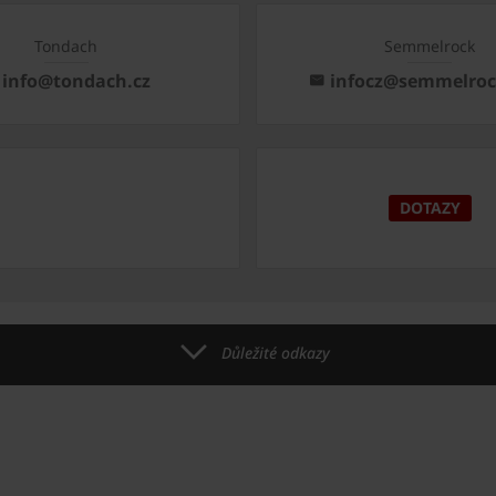
Tondach
Semmelrock
info@tondach.cz
infocz@semmelro
DOTAZY
Důležité odkazy