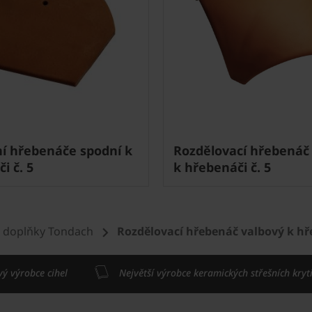
í hřebenáče spodní k
Rozdělovací hřebenáč
i č. 5
k hřebenáči č. 5
 doplňky Tondach
Rozdělovací hřebenáč valbový k hře
vý výrobce cihel
Největší výrobce keramických střešních kryt