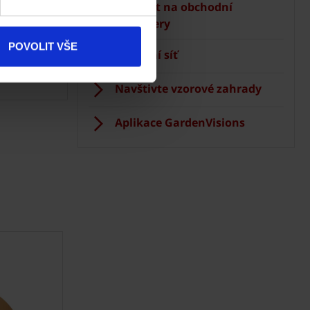
ke stažení
Kontakt na obchodní
manažery
Produkty
POVOLIT VŠE
Prodejní síť
 Terca
Kontakty
Navštivte vzorové zahrady
Aplikace GardenVisions