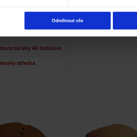
nická podpora
Technická podpora
hy ve vašem okolí
Specialista prodeje
Odmítnout vše
lizace střechy
Navštivte vzorkovnu
trace záruky All Inclusive
etaily střecha