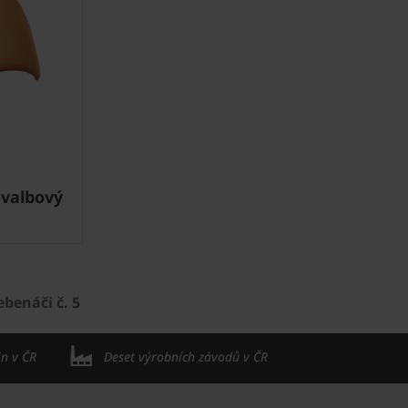
 valbový
benáči č. 5
in v ČR
Deset výrobních závodů v ČR