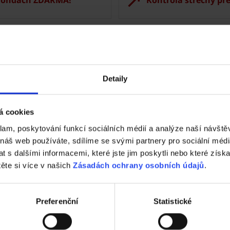
Nástroje a služby
Detaily
á cookies
klam, poskytování funkcí sociálních médií a analýze naší návšt
 náš web používáte, sdílíme se svými partnery pro sociální média
 s dalšími informacemi, které jste jim poskytli nebo které získa
Tondach
Fasáda Terca
těte si více v našich
Zásadách ochrany osobních údajů
.
k Tondach
Ceník Terca
Preferenční
Statistické
lace střešní krytiny
Kalkulace fasády