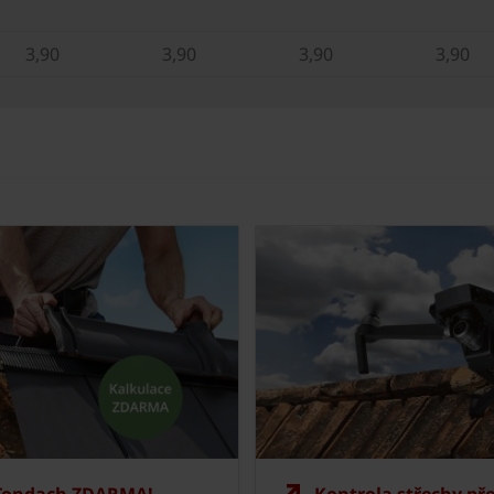
3,90
3,90
3,90
3,90
 Tondach ZDARMA!
Kontrola střechy př