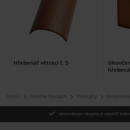
Hřebenáč větrací č. 5
Ukončen
hřebenáč
Domů
Střecha Tondach
Produkty
Keramické
wienerberger skupina je největší světo