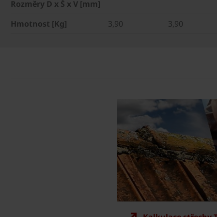
Rozměry D x Š x V [mm]
Hmotnost [Kg]
3,90
3,90
Kalkulace střechy