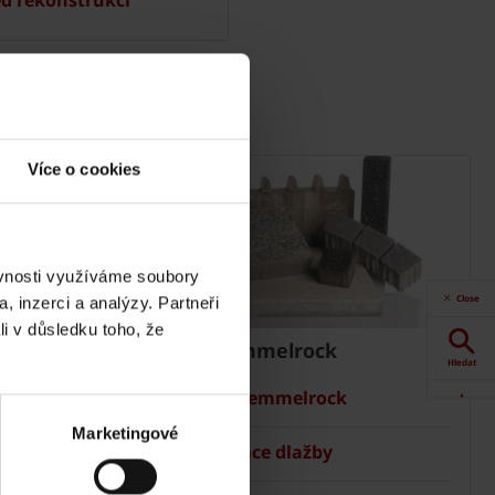
Více o cookies
ěvnosti využíváme soubory
Close
, inzerci a analýzy. Partneři
li v důsledku toho, že
Dlažba Semmelrock
Hledat
Ceník Semmelrock
Akce
Marketingové
Kalkulace dlažby
Dokumenty