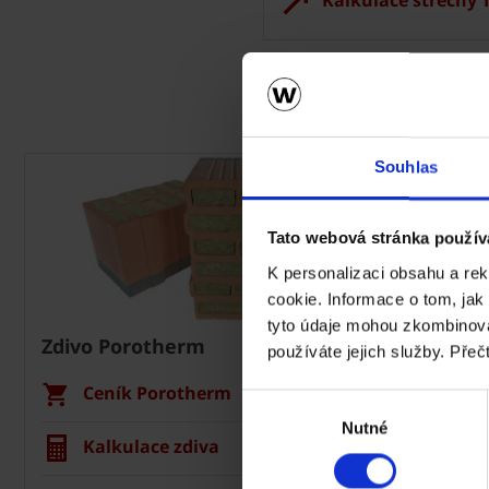
Souhlas
Tato webová stránka použív
K personalizaci obsahu a re
cookie. Informace o tom, jak
tyto údaje mohou zkombinovat
Zdivo Porotherm
Střecha 
používáte jejich služby. Přeč
Ceník Porotherm
Cení
Výběr
Nutné
souhlasu
Kalkulace zdiva
Kalku