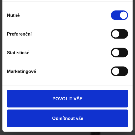
Výběr
Nutné
souhlasu
Preferenční
Fasáda Terca
Ceník Terca
Statistické
Kalkulace fasády
Marketingové
Technická podpora
Specialista prodeje
POVOLIT VŠE
Navštivte vzorkovnu Terca
Odmítnout vše