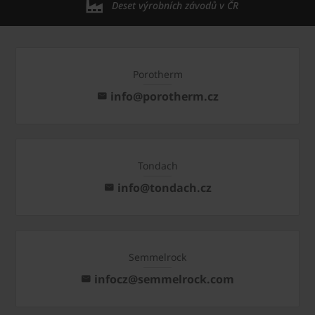
Deset výrobních závodů v ČR
Porotherm
info@porotherm.cz
Tondach
info@tondach.cz
Semmelrock
infocz@semmelrock.com