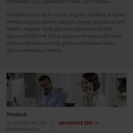
Hřebenáče jsou dodávány v sadě s příchytkou.
Vyráběno v barvách: režná, engoba měděná, engoba
hnědá, engoba grafen, engoba černá, engoba tmavě
hnědá, engoba šedá, glazura kaštanově hnědá,
glazura břidlicově černá, glazura Amadeus červená,
glazura Amadeus černá, glazura Amadeus natur,
glazura Amadeus hnědá
Tondach
+420 800 240 250
KALKULACE ZDE >>
info@tondach.cz