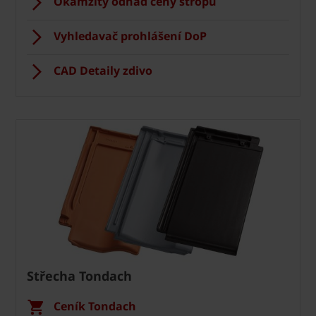
Okamžitý odhad ceny stropu
Vyhledavač prohlášení DoP
CAD Detaily zdivo
Střecha Tondach
Ceník Tondach