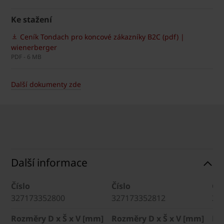
Ke stažení
Ceník Tondach pro koncové zákazníky B2C (pdf) |
wienerberger
PDF - 6 MB
Další dokumenty zde
Další informace
Číslo
Číslo
Čís
327173352800
327173352812
32
Rozměry D x Š x V [mm]
Rozměry D x Š x V [mm]
Ro