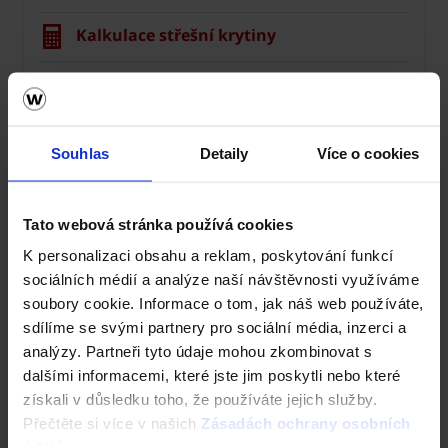
Kalkulace střešní krytiny
Technická podpora
Střechy ve vašem okolí
Souhlas
Detaily
Více o cookies
Vizualizace střechy
Tato webová stránka používá cookies
Registrace záruky All Inclusive
K personalizaci obsahu a reklam, poskytování funkcí
CAD Detaily střecha
sociálních médií a analýze naší návštěvnosti využíváme
soubory cookie. Informace o tom, jak náš web používáte,
sdílíme se svými partnery pro sociální média, inzerci a
analýzy. Partneři tyto údaje mohou zkombinovat s
dalšími informacemi, které jste jim poskytli nebo které
získali v důsledku toho, že používáte jejich služby.
Přečtěte si více v našich
Zásadách ochrany osobních
údajů
.