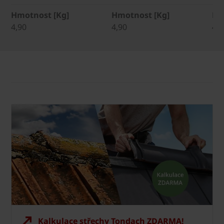
Hmotnost [Kg]
Hmotnost [Kg]
Hm
4,90
4,90
4,9
Kalkulace střechy Tondach ZDARMA!