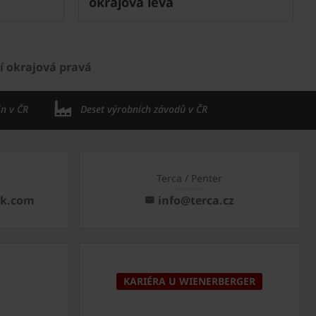
okrajová levá
í okrajová pravá
in v ČR
Deset výrobních závodů v ČR
Terca / Penter
ck.com
info@terca.cz
KARIÉRA U WIENERBERGER