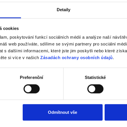
Detaily
Tondach
Fasáda Terca
á cookies
k Tondach
Ceník Terca
klam, poskytování funkcí sociálních médií a analýze naší návšt
 náš web používáte, sdílíme se svými partnery pro sociální média
lace střešní krytiny
Kalkulace fasády
 s dalšími informacemi, které jste jim poskytli nebo které získa
těte si více v našich
Zásadách ochrany osobních údajů
.
nická podpora
Technická podpora
hy ve vašem okolí
Specialista prodeje
Preferenční
Statistické
lizace střechy
Navštivte vzorkovnu
trace záruky All Inclusive
Odmítnout vše
etaily střecha