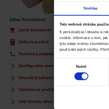
Souhlas
Zdivo Porotherm
Střecha 
Tato webová stránka použív
Ceník Porotherm
Cení
K personalizaci obsahu a re
cookie. Informace o tom, jak
Kalkulace zdiva
Kalku
tyto údaje mohou zkombinovat
používáte jejich služby. Přeč
Technická podpora
Tech
Výběr
Konfigurátor domu
Střec
Nutné
souhlasu
Okamžitý odhad ceny stropu
Vizua
Vyhledavač prohlášení DoP
Regis
CAD Detaily zdivo
CAD D