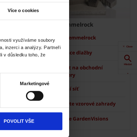
Více o cookies
Dlažba Semmelrock
Ceník Semmelrock
ěvnosti využíváme soubory
Close
, inzerci a analýzy. Partneři
Kalkulace dlažby
li v důsledku toho, že
Hledat
Kontakt na obchodní
manažery
Akce
Marketingové
Prodejní síť
 Terca
Dokumenty
ke stažení
Navštivte vzorové zahrady
Aplikace GardenVisions
Produkty
POVOLIT VŠE
Kontakty