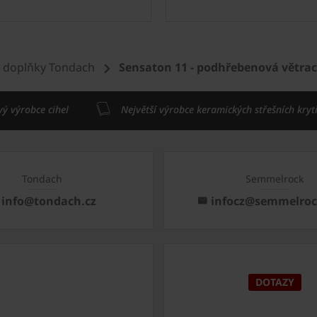
 doplňky Tondach
Sensaton 11 - podhřebenová větrac
vý výrobce cihel
Největší výrobce keramických střešních kryt
Tondach
Semmelrock
info@tondach.cz
infocz@semmelro
DOTAZY