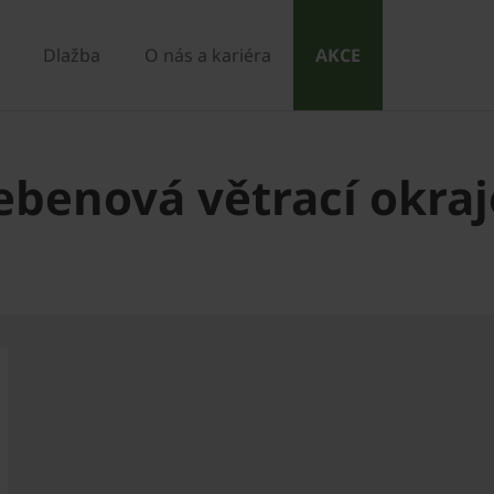
Dlažba
O nás a kariéra
AKCE
ebenová větrací okra