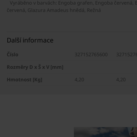
Vyráběno v barvách: Engoba grafen, Engoba červená,
červená, Glazura Amadeus hnědá, Režná
Další informace
Číslo
327152765600
3271527
Rozměry D x Š x V [mm]
Hmotnost [Kg]
4,20
4,20