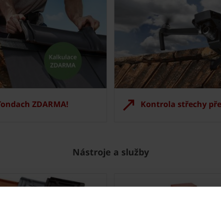
 Tondach ZDARMA!
Kontrola střechy př
Nástroje a služby