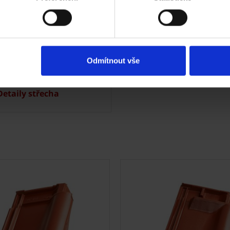
hy ve vašem okolí
Specialista prodeje
lizace střechy
Navštivte vzorkovnu
Odmítnout vše
trace záruky All Inclusive
etaily střecha