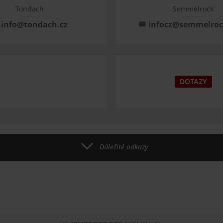
Tondach
Semmelrock
info@tondach.cz
infocz@semmelro
DOTAZY
Důležité odkazy