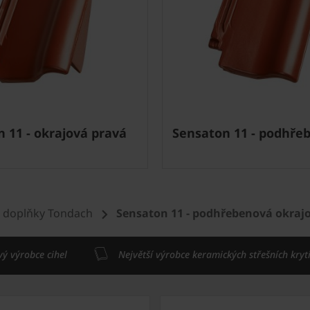
 11 - okrajová pravá
Sensaton 11 - podhře
 doplňky Tondach
Sensaton 11 - podhřebenová okrajo
vý výrobce cihel
Největší výrobce keramických střešních kryt