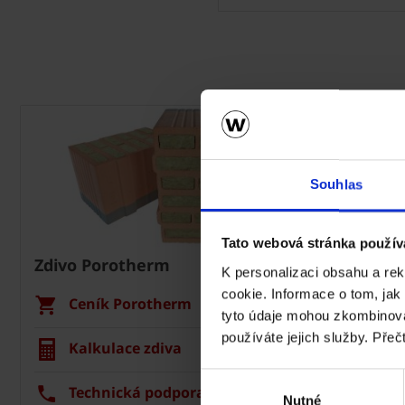
Souhlas
Tato webová stránka použív
Zdivo Porotherm
Střecha 
K personalizaci obsahu a re
cookie. Informace o tom, jak
Ceník Porotherm
Cení
tyto údaje mohou zkombinovat
používáte jejich služby. Přeč
Kalkulace zdiva
Kalku
Výběr
Technická podpora
Tech
Nutné
souhlasu