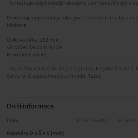
Umožňuje nejvhodnější okrajové ukončení střechy a n
Umožňuje nejvhodnější okrajové ukončení střechy a napoj
hřebene.
Celková šířka: 282 mm
Výrobce: Závod Hranice
Hmotnost: 4,6 kg
Vyráběno v barvách: Engoba grafen, Engoba červená,
červená, Glazura Amadeus hnědá, Režná
Další informace
Číslo
327512765100
3275127
Rozměry D x Š x V [mm]