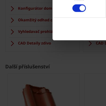
Konfigurátor domu
Střec
Okamžitý odhad ceny stropu
Vizua
Vyhledavač prohlášení DoP
Regis
CAD Detaily zdivo
CAD D
Další příslušenství