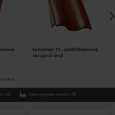
benová
Sensaton 11 - podhřebenová
okrajová levá
vá levá
in v ČR
Deset výrobních závodů v ČR