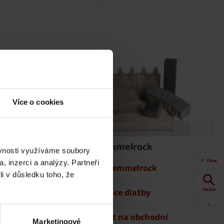
Více o cookies
Dlažba Semmelrock
ěvnosti využíváme soubory
Close
, inzerci a analýzy. Partneři
Ceník Semmelrock
li v důsledku toho, že
Hledat
Kalkulace dlažby
Kontakt na obchodní
Akce
Marketingové