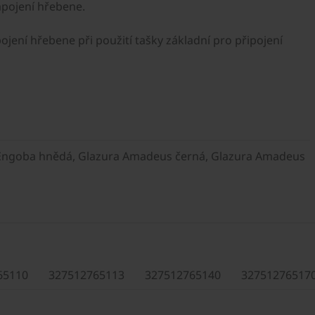
apojení hřebene.
ení hřebene při použití tašky základní pro připojení
 Engoba hnědá, Glazura Amadeus černá, Glazura Amadeus
65110
327512765113
327512765140
32751276517