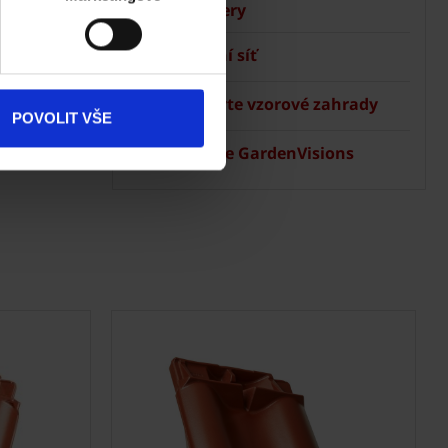
manažery
Dokumenty
Prodejní síť
ke stažení
 Terca
Navštivte vzorové zahrady
Produkty
POVOLIT VŠE
Aplikace GardenVisions
Kontakty