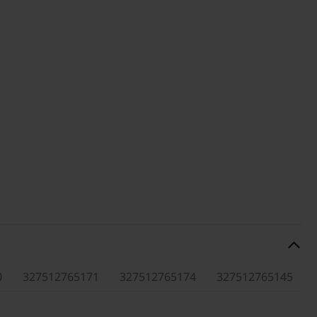
0
327512765171
327512765174
327512765145