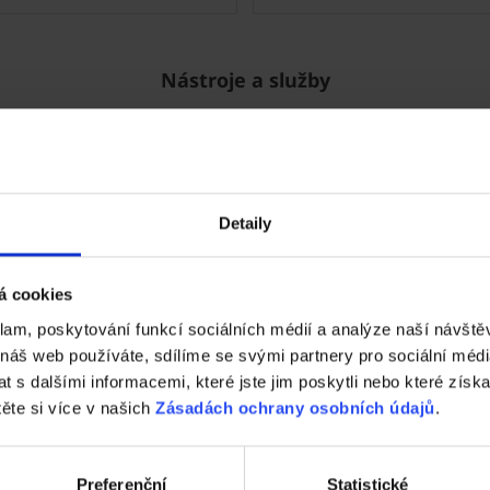
Nástroje a služby
Detaily
á cookies
Tondach
Fasáda Terca
klam, poskytování funkcí sociálních médií a analýze naší návšt
 náš web používáte, sdílíme se svými partnery pro sociální média
k Tondach
Ceník Terca
 s dalšími informacemi, které jste jim poskytli nebo které získa
těte si více v našich
Zásadách ochrany osobních údajů
.
lace střešní krytiny
Kalkulace fasády
nická podpora
Technická podpora
Preferenční
Statistické