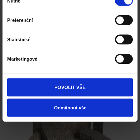
Nutné
souhlasu
Fasáda Terca
Preferenční
Ceník Terca
Kalkulace fasády
Statistické
Technická podpora
Marketingové
Specialista prodeje
Navštivte vzorkovnu Terca
POVOLIT VŠE
Odmítnout vše