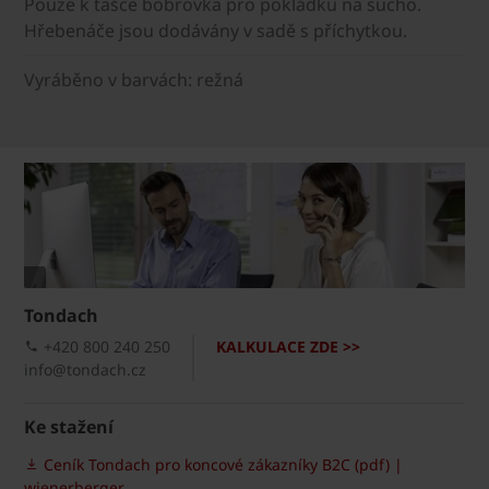
Pouze k tašce bobrovka pro pokládku na sucho.
Hřebenáče jsou dodávány v sadě s příchytkou.
Vyráběno v barvách: režná
Tondach
+420 800 240 250
KALKULACE ZDE >>
info@tondach.cz
Ke stažení
Ceník Tondach pro koncové zákazníky B2C (pdf) |
wienerberger