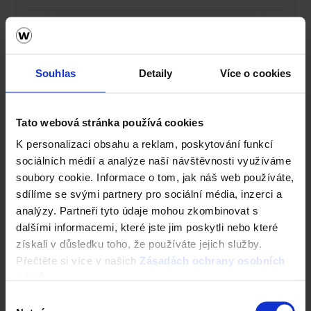
Střechy ve vašem okolí
Vizualizace střechy
Souhlas
Detaily
Více o cookies
Registrace záruky All Inclusive
Tato webová stránka používá cookies
CAD Detaily střecha
K personalizaci obsahu a reklam, poskytování funkcí
sociálních médií a analýze naší návštěvnosti využíváme
soubory cookie. Informace o tom, jak náš web používáte,
sdílíme se svými partnery pro sociální média, inzerci a
analýzy. Partneři tyto údaje mohou zkombinovat s
dalšími informacemi, které jste jim poskytli nebo které
získali v důsledku toho, že používáte jejich služby.
Přečtěte si více v našich
Zásadách ochrany osobních
údajů
.
Výběr