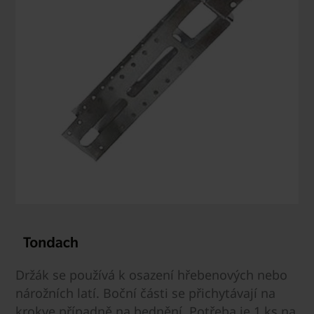
Držák se používá k osazení hřebenových nebo
nárožních latí. Boční části se přichytávají na
krokve případně na bednění. Potřeba je 1 ks na