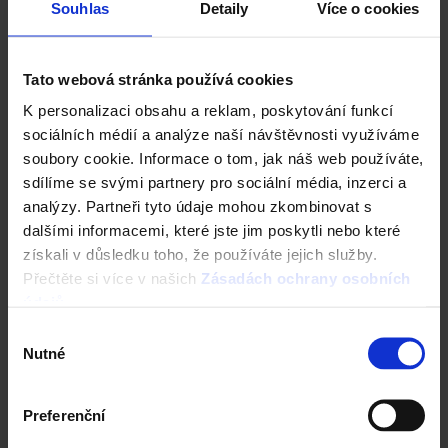
Souhlas
Detaily
Více o cookies
Tato webová stránka používá cookies
K personalizaci obsahu a reklam, poskytování funkcí
sociálních médií a analýze naší návštěvnosti využíváme
soubory cookie. Informace o tom, jak náš web používáte,
sdílíme se svými partnery pro sociální média, inzerci a
analýzy. Partneři tyto údaje mohou zkombinovat s
dalšími informacemi, které jste jim poskytli nebo které
získali v důsledku toho, že používáte jejich služby.
Fasáda Terca
Přečtěte si více v našich
Zásadách ochrany osobních
údajů
.
Ceník Terca
Výběr
Nutné
souhlasu
Kalkulace fasády
Preferenční
Technická podpora