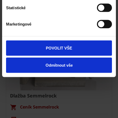
Specialista prodeje
Statistické
Navštivte vzorkovnu Terca
Marketingové
POVOLIT VŠE
Odmítnout vše
Dlažba Semmelrock
Ceník Semmelrock