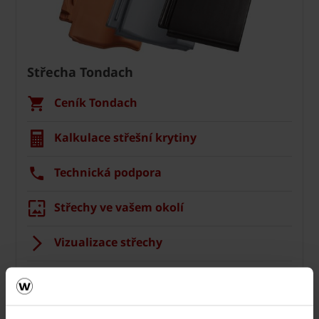
Střecha Tondach
Ceník Tondach
Kalkulace střešní krytiny
Technická podpora
Střechy ve vašem okolí
Vizualizace střechy
Registrace záruky All Inclusive
CAD Detaily střecha