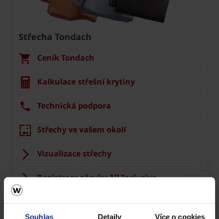
Střecha Tondach
Ceník Tondach
Kalkulace střešní krytiny
Technická podpora
Střechy ve vašem okolí
Vizualizace střechy
Registrace záruky All Inclusive
CAD Detaily střecha
Souhlas
Detaily
Více o cookies