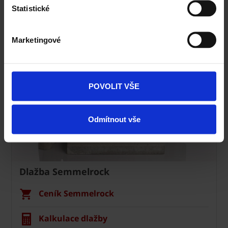
Statistické
Navštivte vzorkovnu Terca
Marketingové
POVOLIT VŠE
Odmítnout vše
Dlažba Semmelrock
Ceník Semmelrock
Kalkulace dlažby