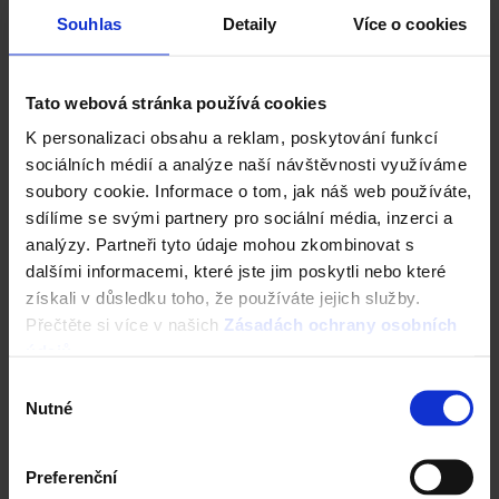
CAD Detaily střecha
Souhlas
Detaily
Více o cookies
Tato webová stránka používá cookies
K personalizaci obsahu a reklam, poskytování funkcí
sociálních médií a analýze naší návštěvnosti využíváme
soubory cookie. Informace o tom, jak náš web používáte,
sdílíme se svými partnery pro sociální média, inzerci a
analýzy. Partneři tyto údaje mohou zkombinovat s
dalšími informacemi, které jste jim poskytli nebo které
získali v důsledku toho, že používáte jejich služby.
Přečtěte si více v našich
Zásadách ochrany osobních
Fasáda Terca
údajů
.
Výběr
Ceník Terca
Nutné
souhlasu
Kalkulace fasády
Preferenční
Technická podpora