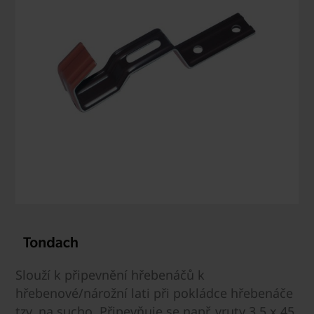
Slouží k připevnění hřebenáčů k
hřebenové/nárožní lati při pokládce hřebenáče
tzv. na sucho. Připevňuje se např. vruty 3,5 x 45