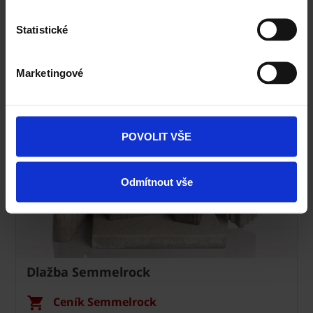
Statistické
Specialista prodeje
Navštivte vzorkovnu Terca
Marketingové
POVOLIT VŠE
Odmítnout vše
Dlažba Semmelrock
Ceník Semmelrock