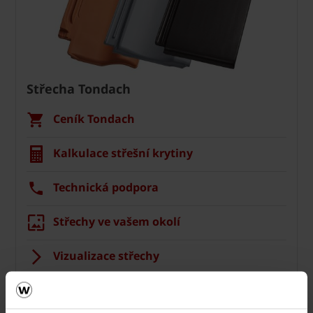
Střecha Tondach
Ceník Tondach
Kalkulace střešní krytiny
Technická podpora
Střechy ve vašem okolí
Vizualizace střechy
Registrace záruky All Inclusive