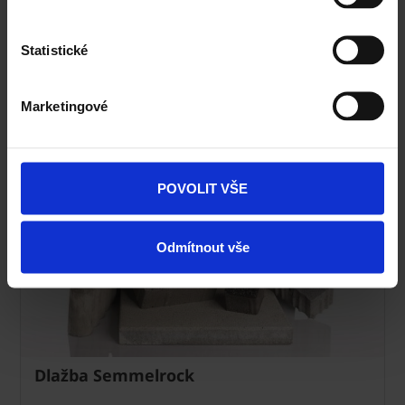
Technická podpora
Statistické
Specialista prodeje
Marketingové
Navštivte vzorkovnu Terca
POVOLIT VŠE
Odmítnout vše
Dlažba Semmelrock