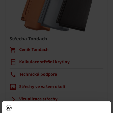
Střecha Tondach
Ceník Tondach
Kalkulace střešní krytiny
Technická podpora
Střechy ve vašem okolí
Vizualizace střechy
Registrace záruky All Inclusive