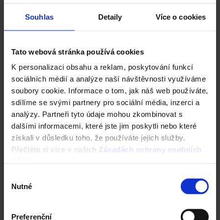
Souhlas
Detaily
Více o cookies
CAD Detaily střecha
Tato webová stránka používá cookies
K personalizaci obsahu a reklam, poskytování funkcí
sociálních médií a analýze naší návštěvnosti využíváme
soubory cookie. Informace o tom, jak náš web používáte,
sdílíme se svými partnery pro sociální média, inzerci a
analýzy. Partneři tyto údaje mohou zkombinovat s
dalšími informacemi, které jste jim poskytli nebo které
získali v důsledku toho, že používáte jejich služby.
Přečtěte si více v našich
Zásadách ochrany osobních
údajů
.
Fasáda Terca
Výběr
Ceník Terca
Nutné
souhlasu
Kalkulace fasády
Preferenční