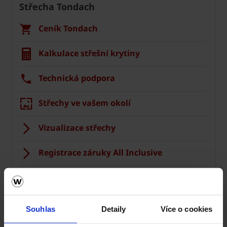
Střecha Tondach
Ceník Tondach
Kalkulace střešní krytiny
Technická podpora
Střechy ve vašem okolí
Vizualizace střechy
Registrace záruky All Inclusive
CAD Detaily střecha
Souhlas
Detaily
Více o cookies