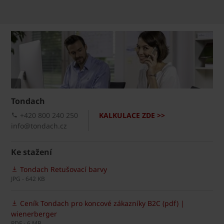
Tondach
+420 800 240 250
KALKULACE ZDE >>
info@tondach.cz
Ke stažení
Tondach Retušovací barvy
JPG - 642 KB
Ceník Tondach pro koncové zákazníky B2C (pdf) |
wienerberger
PDF - 6 MB