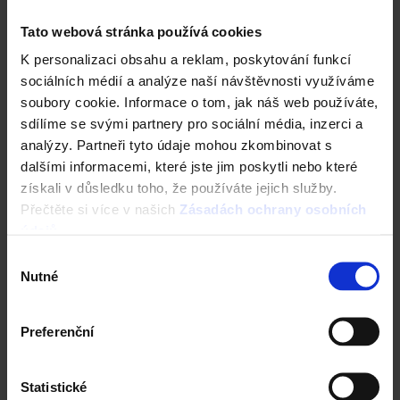
Tato webová stránka používá cookies
K personalizaci obsahu a reklam, poskytování funkcí
sociálních médií a analýze naší návštěvnosti využíváme
soubory cookie. Informace o tom, jak náš web používáte,
sdílíme se svými partnery pro sociální média, inzerci a
analýzy. Partneři tyto údaje mohou zkombinovat s
dalšími informacemi, které jste jim poskytli nebo které
Fasáda Terca
získali v důsledku toho, že používáte jejich služby.
Ceník Terca
Přečtěte si více v našich
Zásadách ochrany osobních
údajů
.
Kalkulace fasády
Výběr
Nutné
souhlasu
Technická podpora
Preferenční
Specialista prodeje
Navštivte vzorkovnu Terca
Statistické