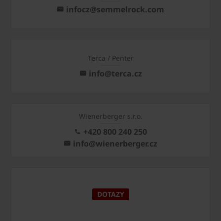
infocz@semmelrock.com
Terca / Penter
info@terca.cz
Wienerberger s.r.o.
+420 800 240 250
info@wienerberger.cz
DOTAZY