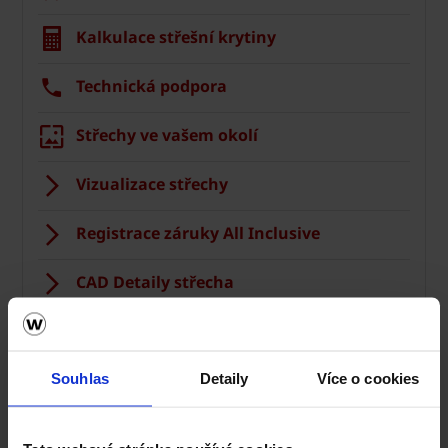
Kalkulace střešní krytiny
Technická podpora
Střechy ve vašem okolí
Vizualizace střechy
Registrace záruky All Inclusive
CAD Detaily střecha
Souhlas
Detaily
Více o cookies