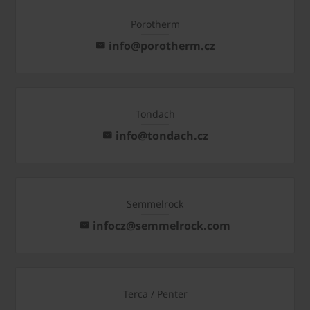
Porotherm
info@porotherm.cz
Tondach
info@tondach.cz
Semmelrock
infocz@semmelrock.com
Terca / Penter