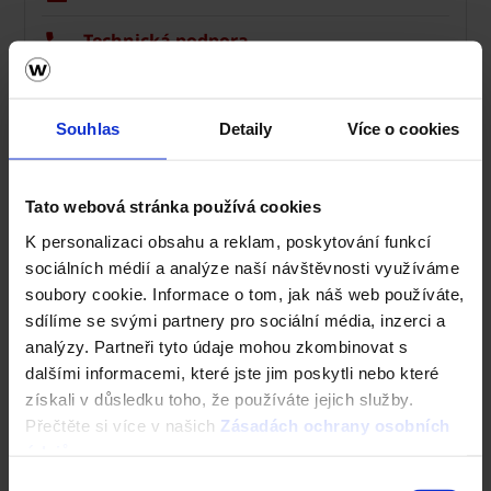
Technická podpora
Střechy ve vašem okolí
Souhlas
Detaily
Více o cookies
Vizualizace střechy
Registrace záruky All Inclusive
Tato webová stránka používá cookies
K personalizaci obsahu a reklam, poskytování funkcí
CAD Detaily střecha
sociálních médií a analýze naší návštěvnosti využíváme
soubory cookie. Informace o tom, jak náš web používáte,
sdílíme se svými partnery pro sociální média, inzerci a
analýzy. Partneři tyto údaje mohou zkombinovat s
dalšími informacemi, které jste jim poskytli nebo které
získali v důsledku toho, že používáte jejich služby.
Přečtěte si více v našich
Zásadách ochrany osobních
údajů
.
Výběr