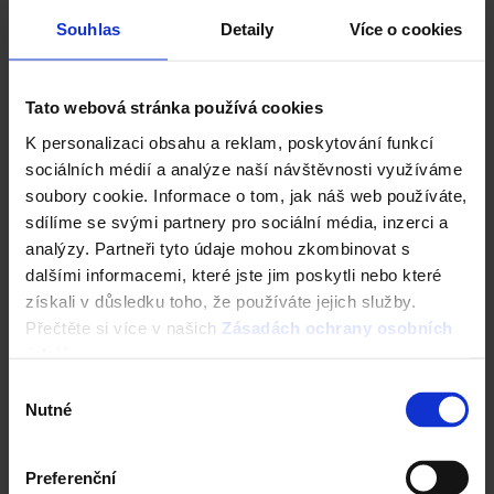
Registrace záruky All Inclusive
Souhlas
Detaily
Více o cookies
CAD Detaily střecha
Tato webová stránka používá cookies
K personalizaci obsahu a reklam, poskytování funkcí
sociálních médií a analýze naší návštěvnosti využíváme
soubory cookie. Informace o tom, jak náš web používáte,
sdílíme se svými partnery pro sociální média, inzerci a
analýzy. Partneři tyto údaje mohou zkombinovat s
dalšími informacemi, které jste jim poskytli nebo které
získali v důsledku toho, že používáte jejich služby.
Přečtěte si více v našich
Zásadách ochrany osobních
údajů
.
Fasáda Terca
Výběr
Nutné
souhlasu
Ceník Terca
Kalkulace fasády
Preferenční