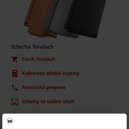
Střecha Tondach
Ceník Tondach
Kalkulace střešní krytiny
Technická podpora
Střechy ve vašem okolí
Vizualizace střechy