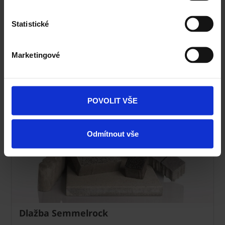
Technická podpora
Statistické
Specialista prodeje
Marketingové
Navštivte vzorkovnu Terca
POVOLIT VŠE
Odmítnout vše
Dlažba Semmelrock