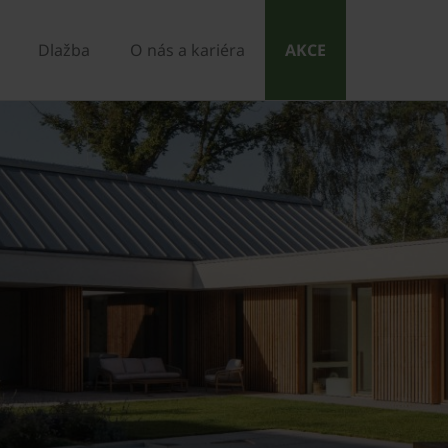
Dlažba
O nás a kariéra
AKCE