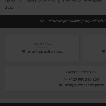
Domů
Zdivo Porotherm
Proč zdivo Porotherm
2025
wienerberger skupina je největší světo
Porotherm
info@porotherm.cz
Wienerberger s.r.o.
+420 800 240 250
info@wienerberger.cz