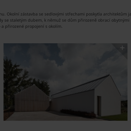
u. Okolní zástavba se sedlovými střechami poskytla architektům j
y se staletým dubem, k němuž se dům přirozeně obrací obytnými mí
 a přirozené propojení s okolím.