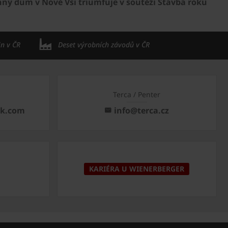
ný dům v Nové Vsi triumfuje v soutěži Stavba roku
in v ČR
Deset výrobních závodů v ČR
Terca / Penter
ck.com
info@terca.cz
KARIÉRA U WIENERBERGER