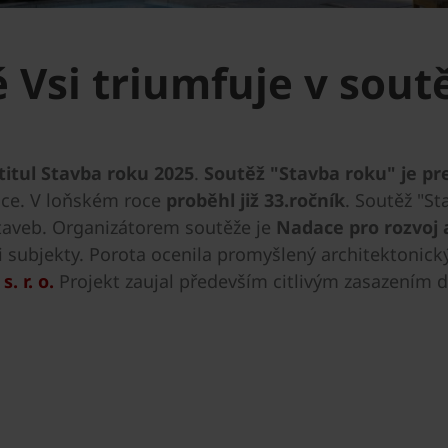
Vsi triumfuje v soutě
titul Stavba roku 2025
.
Soutěž "Stavba roku" je pr
lice. V loňském roce
proběhl již 33.ročník
. Soutěž "St
staveb. Organizátorem soutěže je
Nadace pro rozvoj a
 subjekty. Porota ocenila promyšlený architektonický 
. r. o.
Projekt zaujal především citlivým zasazením d