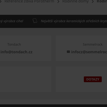
Reference zdiva Porotherm
Rodinné domy
Rodin
vý výrobce cihel
Největší výrobce keramických střešních kryt
Tondach
Semmelrock
info@tondach.cz
infocz@semmelro
DOTAZY