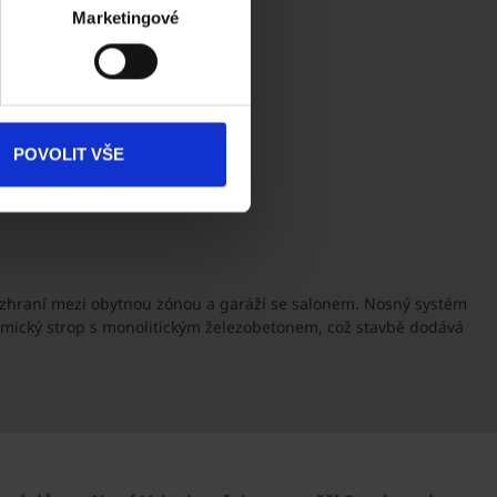
Akce
Marketingové
Dokumenty
ke stažení
Produkty
POVOLIT VŠE
Kontakty
rozhraní mezi obytnou zónou a garáží se salonem. Nosný systém
amický strop s monolitickým železobetonem, což stavbě dodává