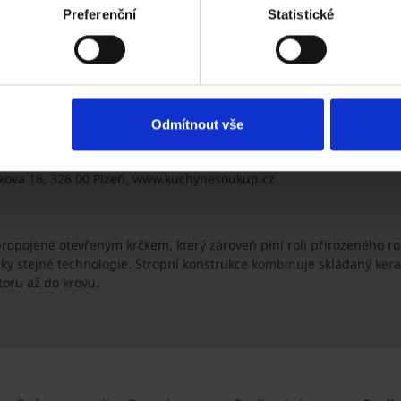
Preferenční
Statistické
káš Janout, Nina Ratočka Pevná, Pavel Janout
Odmítnout vše
l Hrnčíř
ova 16, 326 00 Plzeň, www.kuchynesoukup.cz
propojené otevřeným krčkem, který zároveň plní roli přirozeného 
ky stejné technologie. Stropní konstrukce kombinuje skládaný ker
toru až do krovu.