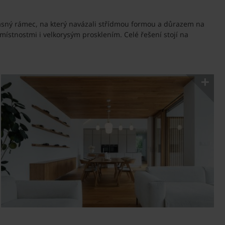
asný rámec, na který navázali střídmou formou a důrazem na
stnostmi i velkorysým prosklením. Celé řešení stojí na