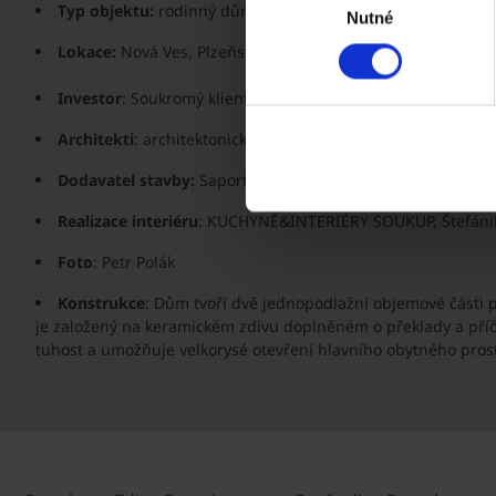
Typ objektu:
rodinný dům
Nutné
souhlasu
Lokace:
Nová Ves, Plzeňský kraj
Investor
: Soukromý klient
Architekti
: architektonické studio LUNI architekti s.r.o, Lu
Dodavatel stavby:
Saportan s.r.o., Zdeněk Wiener, Bohumi
Realizace interiéru
: KUCHYNĚ&INTERIÉRY SOUKUP, Štefánik
Foto
: Petr Polák
Konstrukce
: Dům tvoří dvě jednopodlažní objemové části 
je založený na keramickém zdivu doplněném o překlady a příč
tuhost a umožňuje velkorysé otevření hlavního obytného pros