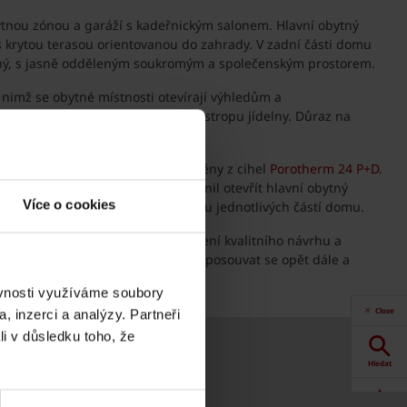
bytnou zónou a garáží s kadeřnickým salonem. Hlavní obytný
 s krytou terasou orientovanou do zahrady. V zadní části domu
daný, s jasně odděleným soukromým a společenským prostorem.
 nimž se obytné místnosti otevírají výhledům a
jak na podlahách, tak na obkladu stropu jídelny. Důraz na
fi
a vnitřní nosné stěny jsou vyzděny z cihel
Porotherm 24 P+D
.
ukčně je dům řešen tak, aby umožnil otevřít hlavní obytný
Více o cookies
tuhost i při rozdílném charakteru jednotlivých částí domu.
ba roku 2025
potvrzuje, že propojení kvalitního návrhu a
mpulz do další činnosti a možnost posouvat se opět dále a
ěvnosti využíváme soubory
Close
, inzerci a analýzy. Partneři
li v důsledku toho, že
Hledat