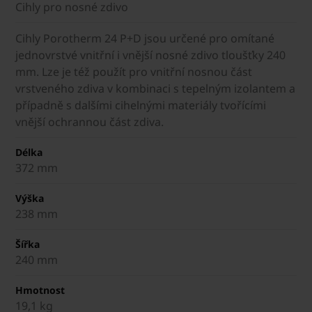
Cihly pro nosné zdivo
Cihly Porotherm 24 P+D jsou určené pro omítané
jednovrstvé vnitřní i vnější nosné zdivo tloušťky 240
mm. Lze je též použít pro vnitřní nosnou část
vrstveného zdiva v kombinaci s tepelným izolantem a
případně s dalšími cihelnými materiály tvořícími
vnější ochrannou část zdiva.
Délka
372 mm
Výška
238 mm
Šířka
240 mm
Hmotnost
19,1 kg