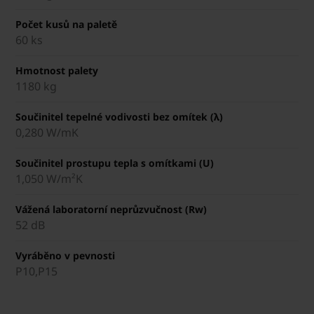
Počet kusů na paletě
60 ks
Hmotnost palety
1180 kg
Součinitel tepelné vodivosti bez omítek (λ)
0,280 W/mK
Součinitel prostupu tepla s omítkami (U)
1,050 W/m²K
Vážená laboratorní neprůzvučnost (Rw)
52 dB
Vyráběno v pevnosti
P10,P15