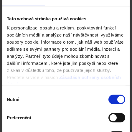
Tato webová stránka používá cookies
K personalizaci obsahu a reklam, poskytování funkcí
sociálních médií a analýze naší návštěvnosti využíváme
soubory cookie. Informace o tom, jak náš web používáte,
sdílíme se svými partnery pro sociální média, inzerci a
analýzy. Partneři tyto údaje mohou zkombinovat s
dalšími informacemi, které jste jim poskytli nebo které
získali v důsledku toho, že používáte jejich služby.
Přečtěte si více v našich
Zásadách ochrany osobních
údajů
.
Výběr
Nutné
souhlasu
Vezměte stavbu do vlastních rukou. Online.
Preferenční
Vyzkoušejte ZDARMA návrh domu za 5 minut
Cena domu v reálném čase
3D vizualizace