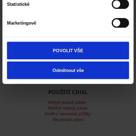
Statistické
Komplexní nastavení
a mnohem více
Marketingové
ZAČÍT NOVOU KONFIGURACI
POVOLIT VŠE
Odmítnout vše
Cihly Porotherm
POUŽITÍ CIHEL
Vnějsí nosné zdivo
Vnitřní nosné zdivo
Vnitřní nenosné příčky
Akustické zdivo