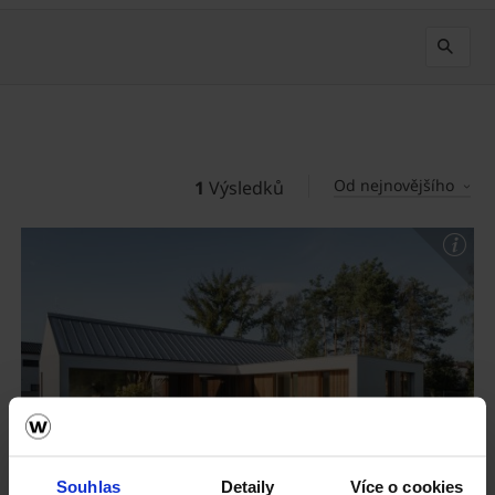
Od nejnovějšího
1
Výsledků
Souhlas
Detaily
Více o cookies