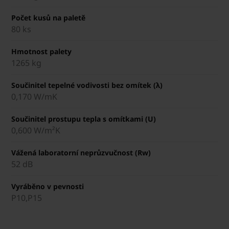
Počet kusů na paletě
80 ks
Hmotnost palety
1265 kg
Součinitel tepelné vodivosti bez omítek (λ)
0,170 W/mK
Součinitel prostupu tepla s omítkami (U)
0,600 W/m²K
Vážená laboratorní neprůzvučnost (Rw)
52 dB
Vyráběno v pevnosti
P10,P15