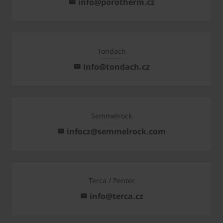
info@porotherm.cz
Tondach
info@tondach.cz
Semmelrock
infocz@semmelrock.com
Terca / Penter
info@terca.cz