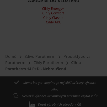
ZAŘAZENÍ DO KLUSTERU
Cihly Energy+
Cihly Comfort
Cihly Classic
Cihly AKU
Domů
Zdivo Porotherm
Produkty zdiva
Porotherm
Cihly Porotherm
Cihla
Porotherm 14 P+D - Nebroušená
wienerberger skupina je největší světový výrobce
cihel
Největší výrobce keramických střešních krytin v ČR
Deset výrobních závodů v ČR