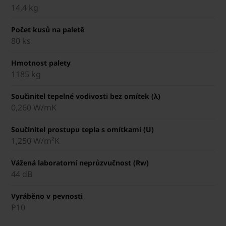
14,4 kg
Počet kusů na paletě
80 ks
Hmotnost palety
1185 kg
Součinitel tepelné vodivosti bez omítek (λ)
0,260 W/mK
Součinitel prostupu tepla s omítkami (U)
1,250 W/m²K
Vážená laboratorní neprůzvučnost (Rw)
44 dB
Vyráběno v pevnosti
P10