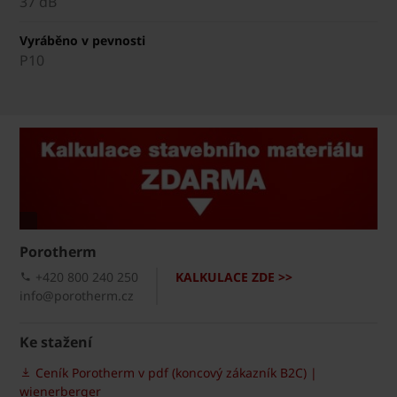
37 dB
Vyráběno v pevnosti
P10
Porotherm
+420 800 240 250
KALKULACE ZDE >>
info@porotherm.cz
Ke stažení
Ceník Porotherm v pdf (koncový zákazník B2C) |
wienerberger