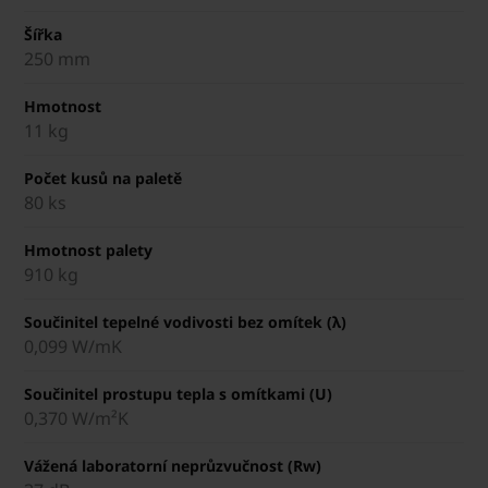
Šířka
250 mm
Hmotnost
11 kg
Počet kusů na paletě
80 ks
Hmotnost palety
910 kg
Součinitel tepelné vodivosti bez omítek (λ)
0,099 W/mK
Součinitel prostupu tepla s omítkami (U)
0,370 W/m²K
Vážená laboratorní neprůzvučnost (Rw)