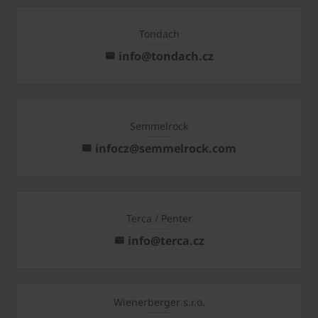
Tondach
info@tondach.cz
Semmelrock
infocz@semmelrock.com
Terca / Penter
info@terca.cz
Wienerberger s.r.o.