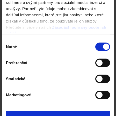
sdílíme se svými partnery pro sociální média, inzerci a
Vezměte stavbu do vlastních rukou. Online.
analýzy. Partneři tyto údaje mohou zkombinovat s
dalšími informacemi, které jste jim poskytli nebo které
Vyzkoušejte ZDARMA návrh domu za 5 minut
získali v důsledku toho, že používáte jejich služby.
Cena domu v reálném čase
Přečtěte si více v našich
Zásadách ochrany osobních
3D vizualizace
Komplexní nastavení
údajů
.
a mnohem více
Výběr
Nutné
souhlasu
ZAČÍT NOVOU KONFIGURACI
Preferenční
Statistické
Cihly Porotherm
Marketingové
POUŽITÍ CIHEL
Vnějsí nosné zdivo