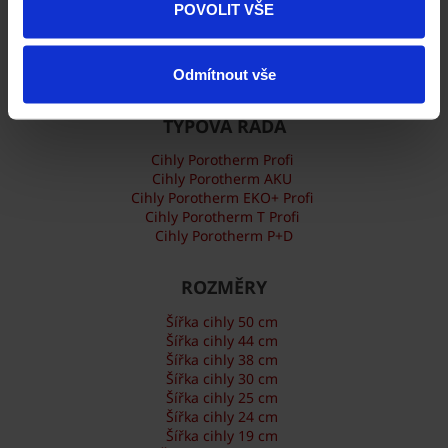
POVOLIT VŠE
Vnitřní nosné zdivo
Vnitřní nenosné příčky
Akustické zdivo
Odmítnout vše
TYPOVÁ ŘADA
Cihly Porotherm Profi
Cihly Porotherm AKU
Cihly Porotherm EKO+ Profi
Cihly Porotherm T Profi
Cihly Porotherm P+D
ROZMĚRY
Šířka cihly 50 cm
Šířka cihly 44 cm
Šířka cihly 38 cm
Šířka cihly 30 cm
Šířka cihly 25 cm
Šířka cihly 24 cm
Šířka cihly 19 cm