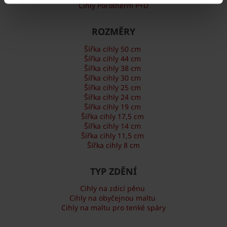
Cihly Porotherm P+D
ROZMĚRY
Šířka cihly 50 cm
Šířka cihly 44 cm
Šířka cihly 38 cm
Šířka cihly 30 cm
Šířka cihly 25 cm
Šířka cihly 24 cm
Šířka cihly 19 cm
Šířka cihly 17,5 cm
Šířka cihly 14 cm
Šířka cihly 11,5 cm
Šířka cihly 8 cm
TYP ZDĚNÍ
Cihly na zdicí pěnu
Cihly na obyčejnou maltu
Cihly na maltu pro tenké spáry