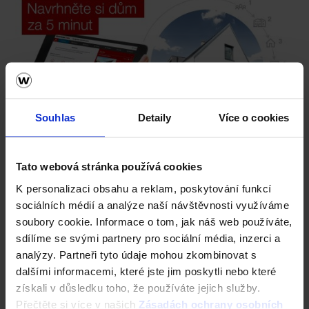
Souhlas
Detaily
Více o cookies
Tato webová stránka používá cookies
Vezměte stavbu do vlastních rukou. Online.
K personalizaci obsahu a reklam, poskytování funkcí
Vyzkoušejte ZDARMA návrh domu za 5 minut
sociálních médií a analýze naší návštěvnosti využíváme
Cena domu v reálném čase
soubory cookie. Informace o tom, jak náš web používáte,
3D vizualizace
sdílíme se svými partnery pro sociální média, inzerci a
Komplexní nastavení
analýzy. Partneři tyto údaje mohou zkombinovat s
a mnohem více
dalšími informacemi, které jste jim poskytli nebo které
získali v důsledku toho, že používáte jejich služby.
ZAČÍT NOVOU KONFIGURACI
Přečtěte si více v našich
Zásadách ochrany osobních