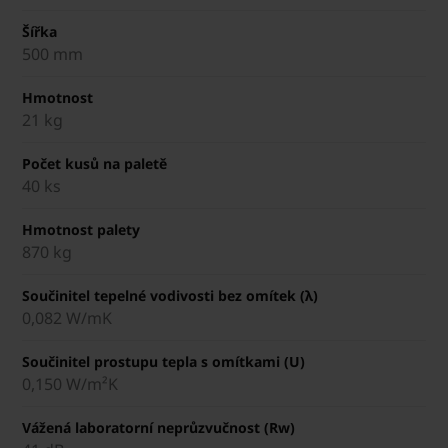
Šířka
500 mm
Hmotnost
21 kg
Počet kusů na paletě
40 ks
Hmotnost palety
870 kg
Součinitel tepelné vodivosti bez omítek (λ)
0,082 W/mK
Součinitel prostupu tepla s omítkami (U)
0,150 W/m²K
Vážená laboratorní neprůzvučnost (Rw)