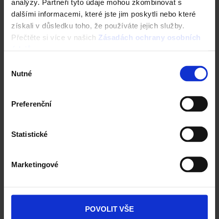
analýzy. Partneři tyto údaje mohou zkombinovat s
Vyzkoušejte ZDARMA návrh domu za 5 minut
Cena domu v reálném čase
dalšími informacemi, které jste jim poskytli nebo které
3D vizualizace
získali v důsledku toho, že používáte jejich služby.
Komplexní nastavení
Přečtěte si více v našich
Zásadách ochrany osobních
a mnohem více
údajů
.
Výběr
ZAČÍT NOVOU KONFIGURACI
Nutné
souhlasu
Preferenční
Statistické
Cihly Porotherm
Marketingové
POUŽITÍ CIHEL
Vnějsí nosné zdivo
Vnitřní nosné zdivo
Vnitřní nenosné příčky
POVOLIT VŠE
Akustické zdivo