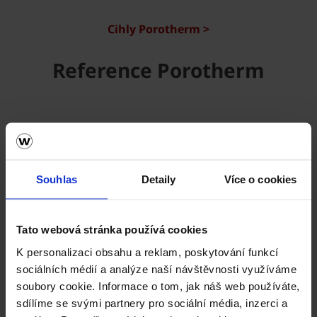
Cihly Porotherm >
Reference Porotherm
Souhlas
Detaily
Více o cookies
Tato webová stránka používá cookies
K personalizaci obsahu a reklam, poskytování funkcí
sociálních médií a analýze naší návštěvnosti využíváme
soubory cookie. Informace o tom, jak náš web používáte,
Vezměte stavbu do vlastních rukou. Online.
sdílíme se svými partnery pro sociální média, inzerci a