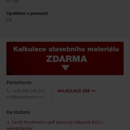
41 dB
Vyráběno v pevnosti
P8
Porotherm
+420 800 240 250
KALKULACE ZDE >>
info@porotherm.cz
Ke stažení
Ceník Porotherm v pdf (koncový zákazník B2C) |
wienerberger