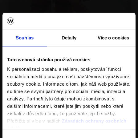
Souhlas
Detaily
Více o cookies
Tato webová stránka používá cookies
K personalizaci obsahu a reklam, poskytování funkcí
sociálních médií a analýze naší návštěvnosti využíváme
soubory cookie. Informace o tom, jak náš web používáte,
...zobrazit více
sdílíme se svými partnery pro sociální média, inzerci a
analýzy. Partneři tyto údaje mohou zkombinovat s
Kalkulace zdiva Porotherm ZDARMA >
dalšími informacemi, které jste jim poskytli nebo které
Cihly Porotherm >
získali v důsledku toho, že používáte jejich služby.
Přečtěte si více v našich
Zásadách ochrany osobních
Stažení se nepodařilo
údajů
.
Výběr