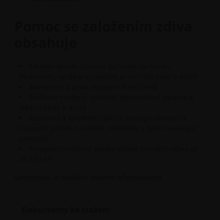
Pomoc se založením zdiva
obsahuje
5 hodin aktivní činnosti technika (vyrovnání
nerovností, vyzdění a založení první řady cihel a další)
Zkušenosti a praxi stavebních techniků
Špičkové moderní vybavení (vyrovnávací souprava,
rotační laser a další)
Zaškolení a vysvětlení dílčích postupů (kotvení a
napojení příček, nanášení materiálu a další navazující
postupy)
Kompletní založení stavby včetně nosného zdiva až
2
do 150 m
(podmínkou je dodržení stavební připravenosti)
Dokumenty ke stažení