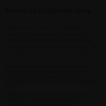
Pomoc se založením zdiva
Založení zdiva je jedním z nejdůležitějších
procesů celé stavby, obzvlášť pokud stavíte z
cihel. Systémové řešení Porotherm do sebe
skvěle zapadá a nabídne jak klasické cihly, tak
speciální soklové, koncové i rohové cihly.
Protože v Porothermu podporujeme všechny stavaře,
pomůžeme vám i při stavbě svépomocí. Nabízíme vám
službu, která zahrnuje kompletní založení zdiva,
profesionální poradenství a celkové proškolení správného
zdění.
Potřebujete získat více informací ohledně
správného
založení zdiva z cihel Porotherm
? Podívejte se do
sekce
Rady a návody
a nechte se inspirovat.