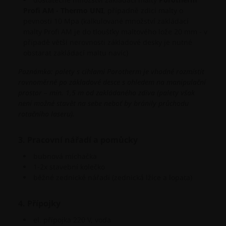
Profi AM - Thermo UNI
, případně zdicí malty o
pevnosti 10 Mpa (kalkulované množství zakládací
malty Profi AM je do tloušťky maltového lože 20 mm - v
případě větší nerovnosti základové desky je nutné
obstarat zakládací maltu navíc)
Poznámka: palety s cihlami Porotherm je vhodné rozmístit
rovnoměrně po základové desce s ohledem na manipulační
prostor – min. 1,5 m od zakládaného zdiva (palety však
není možné stavět na sebe neboť by bránily průchodu
rotačního laseru).
3. Pracovní nářadí a pomůcky
bubnová míchačka
1-2x stavební kolečko
běžné zednické nářadí (zednická lžíce a lopata)
4. Přípojky
el. přípojka 220 V, voda