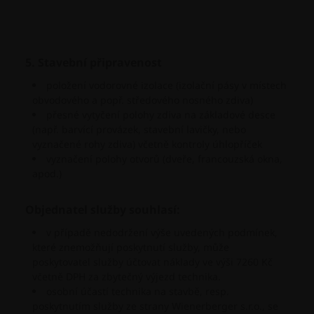
5. Stavební připravenost
položení vodorovné izolace (izolační pásy v místech
obvodového a popř. středového nosného zdiva)
přesné vytyčení polohy zdiva na základové desce
(např. barvící provázek, stavební lavičky, nebo
vyznačené rohy zdiva) včetně kontroly úhlopříček
vyznačení polohy otvorů (dveře, francouzská okna,
apod.)
Objednatel služby souhlasí:
v případě nedodržení výše uvedených podmínek,
které znemožňují poskytnutí služby, může
poskytovatel služby účtovat náklady ve výši 7260 Kč
včetně DPH za zbytečný výjezd technika.
osobní účastí technika na stavbě, resp.
poskytnutím služby ze strany Wienerberger s.r.o., se