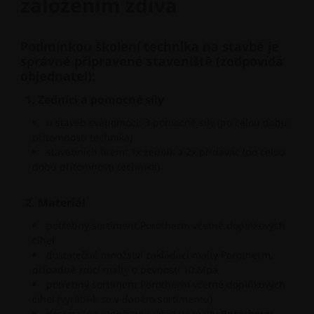
založením zdiva
Podmínkou školení technika na stavbě je
správně připravené staveniště (zodpovídá
objednatel):
1. Zedníci a pomocné síly
u staveb svépomocí: 3 pomocné síly (po celou dobu
přítomnosti technika)
stavebních firem: 1x zedník a 2x přidavač (po celou
dobu přítomnosti technika)
2. Materiál
potřebný sortiment Porotherm včetně doplňkových
cihel
dostatečné množství zakládací malty Porotherm,
případně zdicí malty o pevnosti 10 Mpa​
potřebný sortiment Porotherm včetně doplňkových
cihel (vyrábí-li se v daném sortimentu)
dostatečné množství zakládací malty
Porotherm