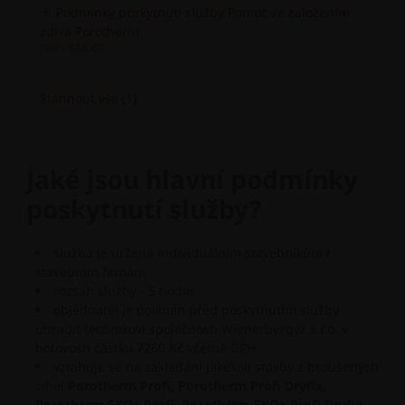
Podmínky poskytnutí služby Pomoc se založením
zdiva Porotherm
PDF - 558 KB
Stáhnout vše (1)
Jaké jsou hlavní podmínky
poskytnutí služby?
služba je určena individuálním stavebníkům i
stavebním firmám
rozsah služby - 5 hodin
objednatel je povinen před poskytnutím služby
uhradit technikovi společnosti Wienerberger s.r.o. v
hotovosti částku 7260 Kč včetně DPH
vztahuje se na zakládání jakékoli stavby z broušených
cihel
Porotherm Profi, Porotherm Profi Dryfix,
Porotherm EKO+ Profi, Porotherm EKO+ Profi Dryfix,