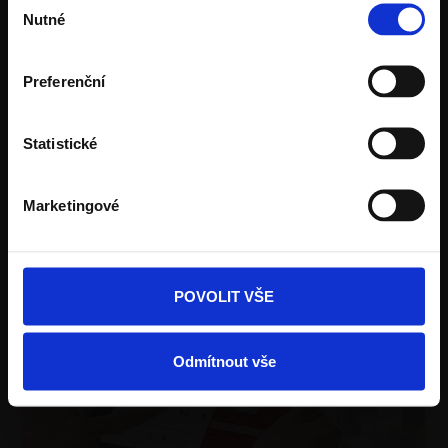
Něco se nepodařilo. Zopakujte to prosím později.
Nutné
souhlasu
Preferenční
Statistické
Marketingové
Kalkulace zdiva Porotherm ZDARMA!
POVOLIT VŠE
Odmítnout vše