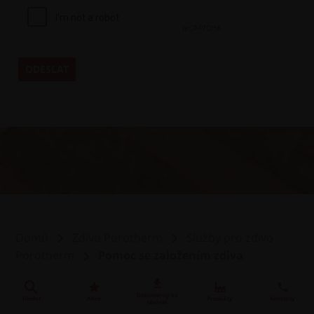
Domů
Zdivo Porotherm
Služby pro zdivo
Porotherm
Pomoc se založením zdiva
wienerberger skupina je největší světový výrobce
Dokumenty ke
Hledat
Akce
Produkty
Kontakty
stažení