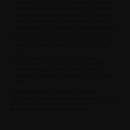
nikterak nezakládá (spolu)odpovědnost společnosti
Wienerberger s.r.o. za dílo (stavbu) nebo jeho část,
která je v plné míře na zhotoviteli, resp. investorovi,
stavby. Zhotovitel, resp. investor stavby nemá vůči
Wienerberger s.r.o. v souvislosti s poskytnutím služby
právo na jakýkoli nárok z odpovědnosti za škodu.
každá další hodina nad stanovený rámec služby je
zpoplatněna částkou 1000 Kč + DPH (1210,- Kč vč.
DPH).
se zařazením do databáze společnosti
Wienerberger s.r.o. a poskytnutím těchto shora
doplněných údajů třetím osobám smluvním
partnerům společnosti Wienerberger s.r.o. k tomuto
účelu.
Po objednání služby vám bude na zadanou
emailovou adresu zaslán potvrzovací e-mail. Pokud
potvrzovací e-mail neobdržíte do několika minut,
neváhejte a objednejte službu znovu.