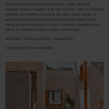
odhaluje množství různých prostorů, arkád, verand,
cestiček, bujnou vegetaci a až čtyři nádvoří. Dům je zřetelně
oddělen od vnějšího prostředí, ale díky zelené střeše se
přirozeně začlenil do krajiny jako příjemná obytná oáza.
Stěny ve vnitrobloku jsou z cihel, v interiéru dominuje bílá
barva a v exteriéru načervenalé a zemité tóny.
Architekti: TEd'A arquitectes, Palma/Spain
Copyrights: TEd’A arquitectes