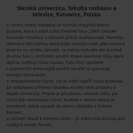
Slezská univerzita, fakulta rozhlasu a
televize, Katowice, Polsko
V centru města Katowice se nachází magická temná
budova, která v sobě zcela zřetelně nese „DNA“ slezské
hornické minulosti a zároveň příslib budoucnosti. Namísto
demolice této stavby, která kdysi sloužila např. jako rodinná
továrna na výrobu žárovek, se město rozhodlo dát budově
druhou šanci. Architekti použili tmavé otevřené cihly, které
opticky zvětšují celou stavbu. Tyto cihly vypálené
v posledních evropských pecích na uhlí se vyznačují
tmavým slinováním
a odstupňováním barev, což je vidět napříč celou budovou.
Za velkolepou cihlovou fasádou vznikly nové prostory a
objekt univerzity. Projekt je působivou ukázkou toho, jak
může být revitalizace citlivá: budova v centru města je
inovativní, avšak zapadá do okolní zástavby a historie
Katowic,
a zároveň slouží k novému účelu – je dokonalou kulisou pro
nadějné mladé filmaře.