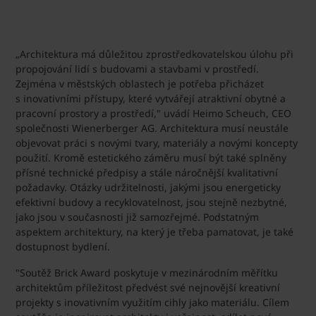
„Architektura má důležitou zprostředkovatelskou úlohu při
propojování lidí s budovami a stavbami v prostředí.
Zejména v městských oblastech je potřeba přicházet
s inovativními přístupy, které vytvářejí atraktivní obytné a
pracovní prostory a prostředí," uvádí Heimo Scheuch, CEO
společnosti Wienerberger AG. Architektura musí neustále
objevovat práci s novými tvary, materiály a novými koncepty
použití. Kromě estetického záměru musí být také splněny
přísné technické předpisy a stále náročnější kvalitativní
požadavky. Otázky udržitelnosti, jakými jsou energeticky
efektivní budovy a recyklovatelnost, jsou stejně nezbytné,
jako jsou v současnosti již samozřejmé. Podstatným
aspektem architektury, na který je třeba pamatovat, je také
dostupnost bydlení.
"Soutěž Brick Award poskytuje v mezinárodním měřítku
architektům příležitost předvést své nejnovější kreativní
projekty s inovativním využitím cihly jako materiálu. Cílem