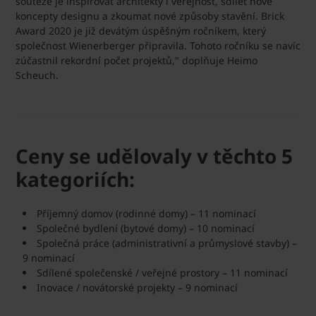
soutěže je inspirovat architekty i veřejnost, sdílet nové
koncepty designu a zkoumat nové způsoby stavění. Brick
Award 2020 je již devátým úspěšným ročníkem, který
společnost Wienerberger připravila. Tohoto ročníku se navíc
zúčastnil rekordní počet projektů," doplňuje Heimo
Scheuch.
Ceny se udělovaly v těchto 5
kategoriích:
Příjemný domov (rodinné domy) – 11 nominací
Společné bydlení (bytové domy) – 10 nominací
Společná práce (administrativní a průmyslové stavby) –
9 nominací
Sdílené společenské / veřejné prostory – 11 nominací
Inovace / novátorské projekty – 9 nominací