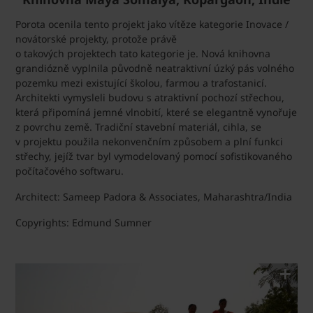
Porota ocenila tento projekt jako vítěze kategorie Inovace /
novátorské projekty, protože právě
o takových projektech tato kategorie je. Nová knihovna
grandiózně vyplnila původně neatraktivní úzký pás volného
pozemku mezi existující školou, farmou a trafostanicí.
Architekti vymysleli budovu s atraktivní pochozí střechou,
která připomíná jemné vlnobití, které se elegantně vynořuje
z povrchu země. Tradiční stavební materiál, cihla, se
v projektu použila nekonvenčním způsobem a plní funkci
střechy, jejíž tvar byl vymodelovaný pomocí sofistikovaného
počítačového softwaru.
Architect: Sameep Padora & Associates, Maharashtra/India
Copyrights: Edmund Sumner