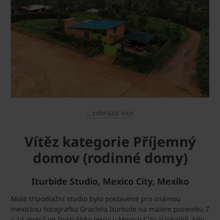
...zobrazit více
Vítěz kategorie Příjemný
domov (rodinné domy)
Iturbide Studio, Mexico City, Mexiko
Malé třípodlažní studio bylo postavené pro známou
mexickou fotografku Gracielu Iturbide na malém pozemku 7
x 14 metrů ve čtvrti Niño Jesús v Mexico City. V lokalitě, kde