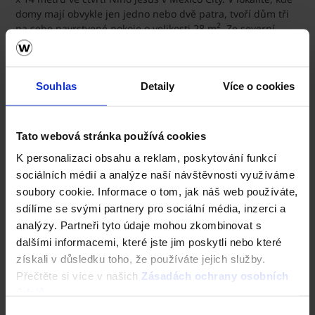
domy mají obvykle jen jedno nebo dvě patra, tvoří dům tři
2
na sebe navrstvené pokoje o velikosti 28 m
. Ze severní
a jižní strany jej lemuje útulné patio. Všechny pokoje mají
přístup na vnitřní dvůr. Dům je postaven z červeno-
hnědých, ručně vyráběných cihel, které pocházejí z výrobny
Souhlas
Detaily
Více o cookies
asi 150 kilometrů od hlavního města. Díky struktuře fasády
vyniká hra světla a stínů, která se mění podle pozice slunce
na obloze. Studio je tím chráněno od okolí, aniž by ztratilo
kontakt s okolním světem.
Tato webová stránka používá cookies
Architekti: Taller Mauricio Rocha + Gabriela Carrillo, Mexico
K personalizaci obsahu a reklam, poskytování funkcí
City/Mexico
sociálních médií a analýze naší návštěvnosti využíváme
soubory cookie. Informace o tom, jak náš web používáte,
Copyrights: Rafael Gamo
sdílíme se svými partnery pro sociální média, inzerci a
analýzy. Partneři tyto údaje mohou zkombinovat s
dalšími informacemi, které jste jim poskytli nebo které
získali v důsledku toho, že používáte jejich služby.
Přečtěte si více v našich
Zásadách ochrany osobních
údajů
.
Výběr