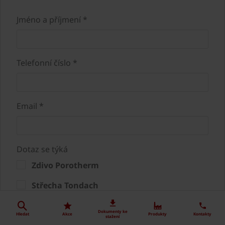
Jméno a příjmení *
Telefonní číslo *
Email *
Dotaz se týká
Zdivo Porotherm
Střecha Tondach
Fasáda Terca
Dokumenty ke
Hledat
Akce
Produkty
Kontakty
stažení