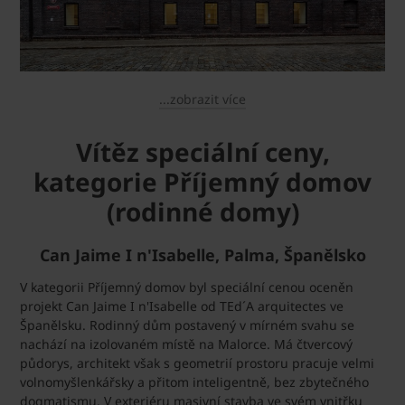
...zobrazit více
Vítěz speciální ceny,
kategorie Příjemný domov
(rodinné domy)
Can Jaime I n'Isabelle, Palma, Španělsko
V kategorii Příjemný domov byl speciální cenou oceněn
projekt Can Jaime I n'Isabelle od TEd´A arquitectes ve
Španělsku. Rodinný dům postavený v mírném svahu se
nachází na izolovaném místě na Malorce. Má čtvercový
půdorys, architekt však s geometrií prostoru pracuje velmi
volnomyšlenkářsky a přitom inteligentně, bez zbytečného
dogmatismu. V exteriéru masivní stavba ve svém vnitřku