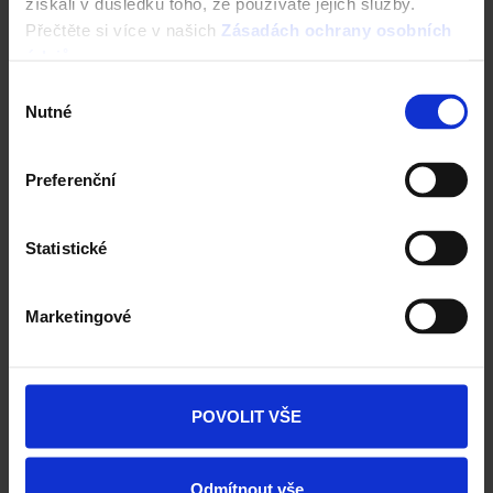
získali v důsledku toho, že používáte jejich služby.
Přečtěte si více v našich
Zásadách ochrany osobních
údajů
.
Výběr
Nutné
souhlasu
Kontrola střechy před rekonstrukcí
Preferenční
Nástroje a služby
Statistické
Marketingové
POVOLIT VŠE
Odmítnout vše