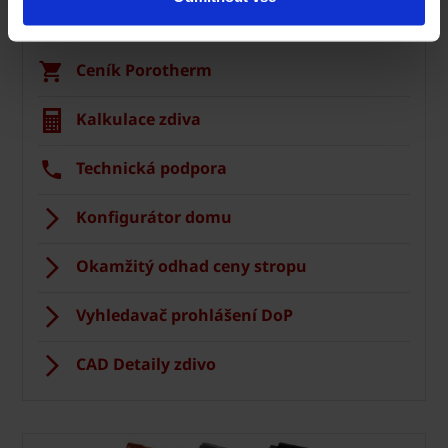
Zdivo Porotherm
Ceník Porotherm
Kalkulace zdiva
Technická podpora
Konfigurátor domu
Okamžitý odhad ceny stropu
Vyhledavač prohlášení DoP
CAD Detaily zdivo