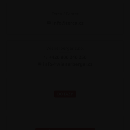
Terca / Penter
info@terca.cz
Wienerberger s.r.o.
+420 800 240 250
info@wienerberger.cz
DOTAZY