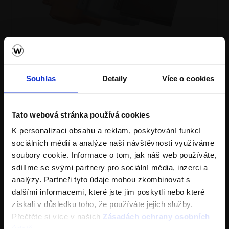
Střecha Tondach
Ceník Tondach
Souhlas
Detaily
Více o cookies
Kalkulace střešní krytiny
Technická podpora
Tato webová stránka používá cookies
K personalizaci obsahu a reklam, poskytování funkcí
Střechy ve vašem okolí
sociálních médií a analýze naší návštěvnosti využíváme
soubory cookie. Informace o tom, jak náš web používáte,
Vizualizace střechy
sdílíme se svými partnery pro sociální média, inzerci a
analýzy. Partneři tyto údaje mohou zkombinovat s
Registrace záruky All Inclusive
dalšími informacemi, které jste jim poskytli nebo které
získali v důsledku toho, že používáte jejich služby.
CAD Detaily střecha
Přečtěte si více v našich
Zásadách ochrany osobních
údajů
.