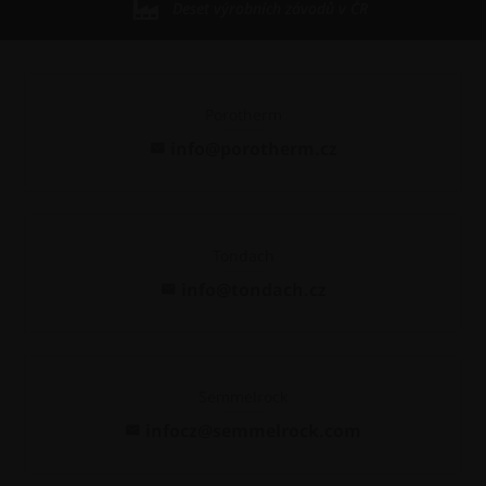
Deset výrobních závodů v ČR
Porotherm
info@porotherm.cz
Tondach
info@tondach.cz
Semmelrock
infocz@semmelrock.com