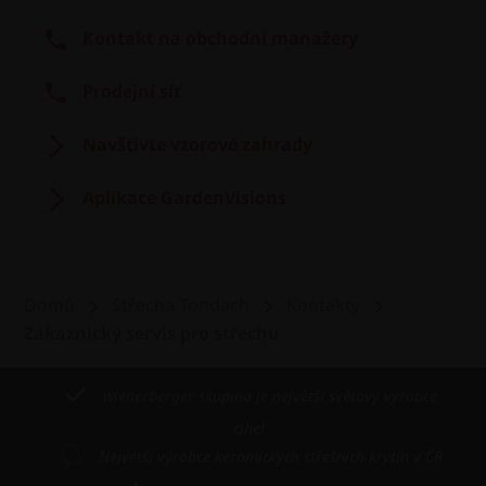
Kontakt na obchodní manažery
Prodejní síť
Navštivte vzorové zahrady
Aplikace GardenVisions
Domů
Střecha Tondach
Kontakty
Zákaznický servis pro střechu
wienerberger skupina je největší světový výrobce
cihel
Největší výrobce keramických střešních krytin v ČR