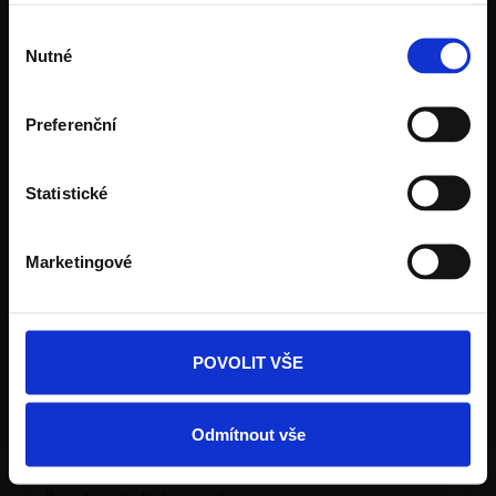
Stažení se nepodařilo
Výběr
Něco se nepodařilo. Zopakujte to prosím později.
Nutné
souhlasu
Preferenční
Statistické
Marketingové
Fasáda Terca
Ceník Terca
POVOLIT VŠE
Kalkulace fasády
Odmítnout vše
Technická podpora