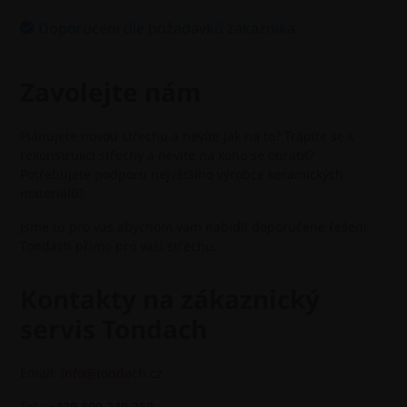
Doporučení dle požadavků zákazníka
Zavolejte nám
Plánujete novou střechu a nevíte jak na to? Trápíte se s
rekonstrukcí střechy a nevíte na koho se obrátit?
Potřebujete podporu největšího výrobce keramických
materiálů?
Jsme tu pro vás abychom vám nabídli doporučené řešení
Tondach přímo pro vaši střechu.
Kontakty na zákaznický
servis Tondach
Email:
info@tondach.cz
Tel.:
+420
800 240 250