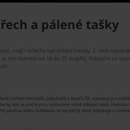
třech a pálené tašky
osti, mají i střechy své módní trendy. Z nich nejvýra
 je tím rozmezí od 18 do 25 stupňů. Pokusím se vyvrá
užít.
daná Cechem klempířů, pokrývačů a tesařů ČR, stanovují pro každou
řechy, kdy se pod krytinu nedostane volně stékající voda. Hodnot
ro pálenou tašku drážkovou se bezpečný sklon pohybuje v rozmezí 