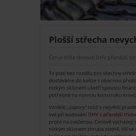
Plošší střecha nevych
Čím je třída těsnosti DHV přísnější, tím
To platí bez rozdílu pro všechny střeš
dostáváme do kolize s obecnou předst
nízkým sklonem ušetří spoustu financ
potřebné na nosnou konstrukci krovů
Vzniklé „úspory“ totiž s největší pra
své při budování
DHV s přísnější třído
proto na zváženou. Cenově vycházejí s
nízkým sklonem zhruba stejně, liší se 