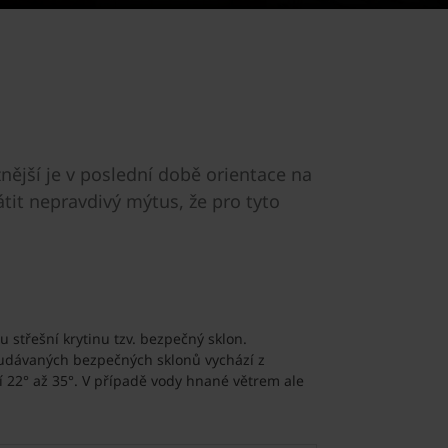
znější je v poslední době orientace na
tit nepravdivý mýtus, že pro tyto
 střešní krytinu tzv. bezpečný sklon.
a udávaných bezpečných sklonů vychází z
22° až 35°. V případě vody hnané větrem ale