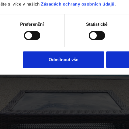
těte si více v našich
Zásadách ochrany osobních údajů
.
Preferenční
Statistické
Odmítnout vše