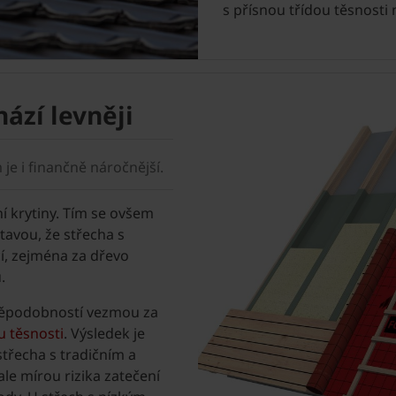
s přísnou třídou těsnosti
ází levněji
 je i finančně náročnější.
ní krytiny. Tím se ovšem
avou, že střecha s
í, zejména za dřevo
.
vděpodobností vezmou za
u těsnosti
. Výsledek je
třecha s tradičním a
ale mírou rizika zatečení