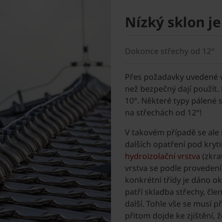
Nízký sklon j
Dokonce střechy od 12°
Přes požadavky uvedené v 
než bezpečný dají použít.
10°. Některé typy pálené s
na střechách od 12°!
V takovém případě se ale
dalších opatření pod kry
hydroizolační vrstva
(zkra
vrstva se podle provedení r
konkrétní třídy je dáno 
patří skladba střechy, čle
další. Tohle vše se musí p
přitom dojde ke zjištění, 