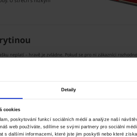
dy. U střech s nízkým
rytinou
 tašku neplatí – hravě je zvládne. Pokud se pro ni zákazníci rozho
Detaily
á cookies
klam, poskytování funkcí sociálních médií a analýze naší návšt
 náš web používáte, sdílíme se svými partnery pro sociální média
 s dalšími informacemi, které jste jim poskytli nebo které získa