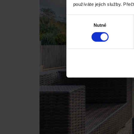
používáte jejich služby. Přeč
Výběr
Nutné
souhlasu