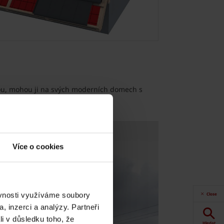
dnou, mohou ji na svých moderních domech s
Více o cookies
ěvnosti využíváme soubory
Close
, inzerci a analýzy. Partneři
li v důsledku toho, že
Hledat