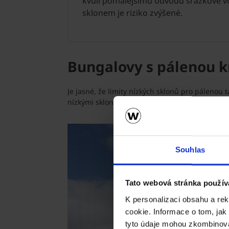
kvůli pomalejšímu odvodu srážkové vo
sklonem je riziko zvýšené.
Bungalovy s pálenou k
Je jasné, že limity nízkých sklonů pro pálenou
nízkými sklony používat k plné spokojenosti.
Souhlas
Tato webová stránka použív
K personalizaci obsahu a re
cookie. Informace o tom, jak
tyto údaje mohou zkombinovat