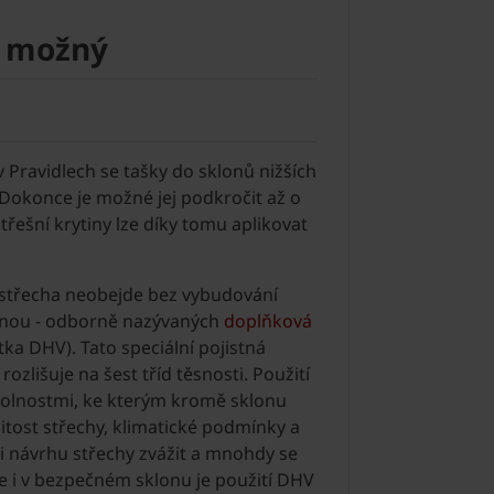
e možný
Pravidlech se tašky do sklonů nižších
 Dokonce je možné jej podkročit až o
třešní krytiny lze díky tomu aplikovat
 střecha neobejde bez vybudování
tinou - odborně nazývaných
doplňková
tka DHV). Tato speciální pojistná
ozlišuje na šest tříd těsnosti. Použití
okolnostmi, ke kterým kromě sklonu
nitost střechy, klimatické podmínky a
ři návrhu střechy zvážit a mnohdy se
že i v bezpečném sklonu je použití DHV